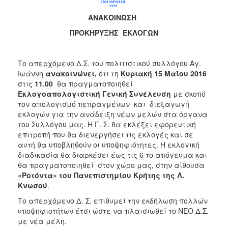
Μνήμης
1941
ΑΝΑΚΟΙΝΩΣΗ
ΠΡΟΚΗΡΥΞΗΣ ΕΚΛΟΓΩΝ
Το απερχόμενο Δ.Σ. του πολιτιστικού συλλόγου Αγ.
Ο
ΤΟΠΟΣ
Ιωάννη
ανακοινώνει,
ότι τη
Κυριακή 15 Μαΐου 2016
ΜΑΣ
στις
11.00
θα πραγματοποιηθεί
Εκλογοαπολογιστική Γενική Συνέλευση
με σκοπό
Ο
τον απολογισμό πεπραγμένων και διεξαγωγή
ΔΗΜΟΣ
εκλογών για την ανάδειξη νέων μελών στα όργανα
του Συλλόγου μας. Η Γ. Σ. θα εκλέξει εφορευτική
ΑΝΘΕΚΤΙΚΗ
επιτροπή που θα διενεργήσει τις εκλογές και σε
ΠΟΛΗ
αυτή θα υποβληθούν οι υποψηφιότητες. Η εκλογική
διαδικασία θα διαρκέσει έως τις 6 το απόγευμα και
θα πραγματοποιηθεί στον χώρο μας, στην αίθουσα
«Ροτόντα» του Πανεπιστημίου Κρήτης της Λ.
Κνωσού
.
Το απερχόμενο Δ. Σ. επιθυμεί την εκδήλωση πολλών
υποψηφιοτήτων έτσι ώστε να πλαισιωθεί το ΝΕΟ Δ.Σ.
με νέα μέλη.