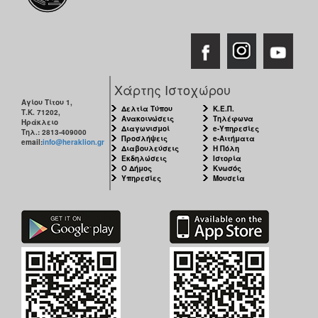
Χάρτης Ιστοχώρου
Αγίου Τίτου 1,
Δελτία Τύπου
Κ.Ε.Π.
Τ.Κ. 71202,
Ανακοινώσεις
Τηλέφωνα
Ηράκλειο
Διαγωνισμοί
e-Υπηρεσίες
Τηλ.: 2813-409000
Προσλήψεις
e-Αιτήματα
email:
info@heraklion.gr
Διαβουλεύσεις
Η Πόλη
Εκδηλώσεις
Ιστορία
Ο Δήμος
Κνωσός
Υπηρεσίες
Μουσεία