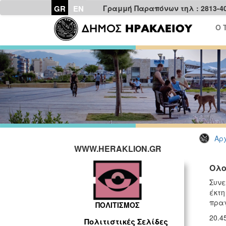
GR
EN
Γραμμή Παραπόνων τηλ : 2813-4
Ο 
Αρχ
WWW.HERAKLION.GR
Ολο
Συνε
έκτη
πραγ
ΠΟΛΙΤΙΣΜΟΣ
20.4
Πολιτιστικές Σελίδες