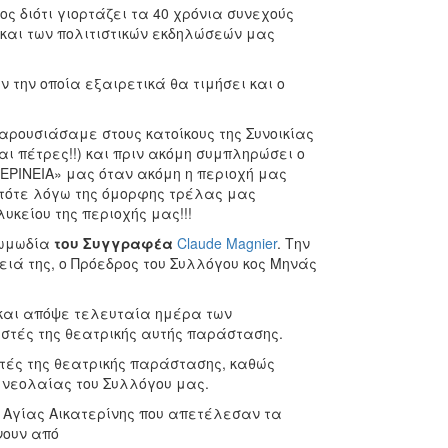
ος διότι γιορτάζει τα 40 χρόνια συνεχούς
ε και των πολιτιστικών εκδηλώσεών μας
 την οποία εξαιρετικά θα τιμήσει και ο
αρουσιάσαμε στους κατοίκους της Συνοικίας
αι πέτρες!!) και πριν ακόμη συμπληρώσει ο
ΕΡΙΝΕΙΑ» μας όταν ακόμη η περιοχή μας
ς τότε λόγω της όμορφης τρέλας μας
κείου της περιοχής μας!!!
κωμωδία
του Συγγραφέα
Claude Magnier
. Την
ειά της, ο Πρόεδρος του Συλλόγου κος Μηνάς
 και απόψε τελευταία ημέρα των
εστές της θεατρικής αυτής παράστασης.
τές της θεατρικής παράστασης, καθώς
 νεολαίας του Συλλόγου μας.
ας Αγίας Αικατερίνης που απετέλεσαν τα
νουν από