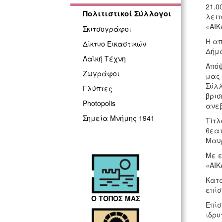
21.0
Πολιτιστικοί Σύλλογοι
λειτ
«ΑΙΚ
Σκιτσογράφοι
Η απ
Δίκτυο Εικαστικών
Δήμα
Λαϊκή Τέχνη
Απόψ
Ζωγράφοι
μας 
Σύλλ
Γλύπτες
βρισ
Photopolis
ανεβ
Σημεία Μνήμης 1941
Τίτλ
θεατ
Μαυρ
Με ε
«ΑΙΚ
Κατά
επίσ
Ο ΤΟΠΟΣ ΜΑΣ
Επίσ
ιδρυ