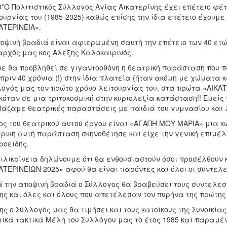
0*Ο Πολιτιστικός Σύλλογος Αγίας Αικατερίνης έχει επέτειο φέτ
ουργίας του (1985-2025) καθώς επίσης την ίδια επέτειο έχουμ
ΑΤΕΡΙΝΕΙΑ».
οψινή βραδιά είναι αφιερωμένη σαυτή την επέτειο των 40 ετών
ρχός μας κος Αλέξης Καλοκαιρινός.
ε θα προβληθεί σε γιγαντοοθόνη η θεατρική παράσταση που π
πριν 40 χρόνια (!) στην ίδια πλατεία (ήταν ακόμη με χώματα κ
ογός μας τον πρώτο χρόνο λειτουργίας του, στα πρώτα «ΑΙΚΑΤ
κόταν σε μια τριτοκοσμική στην κυριολεξία κατάσταση!! Εμεί
άζαμε θεατρικές παραστάσεις με παιδιά του γυμνασίου και λυ
ος του θεατρικού αυτού έργου είναι «ΑΓΑΠΗ ΜΟΥ ΜΑΡΙΑ» μια 
ρική αυτή παράσταση σκηνοθέτησε και είχε την γενική επιμέλ
οειδής.
ιλικρίνεια δηλώνουμε ότι θα ενθουσιαστούν όσοι προσέλθουν
ΑΤΕΡΙΝΕΙΩΝ 2025» αφού θα είναι παρόντες και όλοι οι συντελ
 την αποψινή βραδιά ο Σύλλογος θα βραβεύσει τους συντελεσ
ης και όλες και όλους που απετέλεσαν τον πυρήνα της πρώτης
ης ο Σύλλογός μας θα τιμήσει και τους κατοίκους της Συνοικί
τικά τακτικά Μέλη του Συλλόγου μας το έτος 1985 και παραμέ