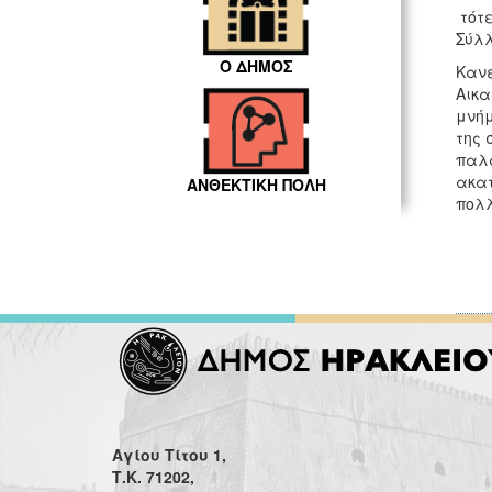
τότε
Σύλλ
Ο ΔΗΜΟΣ
Κανε
Αικα
μνήμ
της 
παλα
ακατ
ΑΝΘΕΚΤΙΚΗ ΠΟΛΗ
πολ
Αγίου Τίτου 1,
Τ.Κ. 71202,