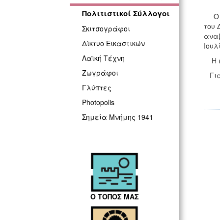
Πολιτιστικοί Σύλλογοι
Ο Πο
του 
Σκιτσογράφοι
αναβ
Δίκτυο Εικαστικών
Ιουλ
Λαϊκή Τέχνη
Η εκ
Ζωγράφοι
Για 
Γλύπτες
Photopolis
Σημεία Μνήμης 1941
Ο ΤΟΠΟΣ ΜΑΣ