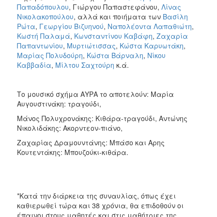
Παπαδόπουλου
, Γιώργου Παπαστεφάνου,
Λίνας
Νικολακοπούλου
, αλλά και ποιήματα των
Βασίλη
Ρώτα
,
Γεωργίου Βιζυηνού
,
Ναπολέοντα Λαπαθιώτη
,
Κωστή Παλαμά
,
Κωνσταντίνου Καβάφη
,
Ζαχαρία
Παπαντωνίου
,
Μυρτιώτισσας
,
Κώστα Καρυωτάκη
,
Μαρίας Πολυδούρη
,
Κώστα Βάρναλη
,
Νίκου
Καββαδία
,
Μίλτου Σαχτούρη
κ.ά.
Το μουσικό σχήμα ΑΥΡΑ το αποτελούν: Μαρία
Αυγουστινάκη: τραγούδι,
Μάνος Πολυχρονάκης: Κιθάρα-τραγούδι, Αντώνης
Νικολιδάκης: Ακορντεον-πιάνο,
Ζαχαρίας Δραμουντάνης: Μπάσο και Αρης
Κουτεντάκης: Μπουζούκι-κιθάρα.
*Κατά την διάρκεια της συναυλίας, όπως έχει
καθιερωθεί τώρα και 38 χρόνια, θα επιδοθούν οι
έπαινοι στους μαθητές και στις μαθήτριες της