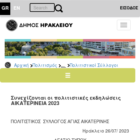
GR
EN
ΕΙΣΟΔΟΣ
ΠΟΛΙΤΙΣΜΟΣ
Toggle
navigati
Πολιτιστικές
Σελίδες
Πολιτιστικοί
Σύλλογοι
...
Αρχική
Πολιτισμός
Πολιτιστικοί Σύλλογοι
Σκιτσογράφοι
Δίκτυο
Εικαστικών
Λαϊκή
Συνεχίζονται οι πολιτιστικές εκδηλώσεις
Τέχνη
ΑΙΚΑΤΕΡΙΝΕΙΑ 2023
Ζωγράφοι
Γλύπτες
ΠΟΛΙΤΙΣΤΙΚΟΣ ΣΥΛΛΟΓΟΣ ΑΓΙΑΣ ΑΙΚΑΤΕΡΙΝΗΣ
Photopolis
Ηράκλειο 26/07/ 2023
Σημεία
ΔΕΛΤΙΟ ΤΥΠΟΥ