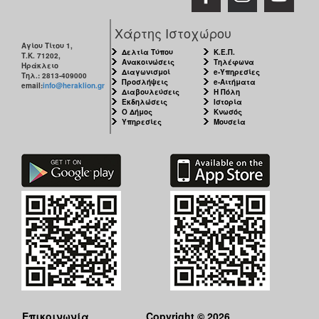
Χάρτης Ιστοχώρου
Αγίου Τίτου 1,
Δελτία Τύπου
Κ.Ε.Π.
Τ.Κ. 71202,
Ανακοινώσεις
Τηλέφωνα
Ηράκλειο
Διαγωνισμοί
e-Υπηρεσίες
Τηλ.: 2813-409000
Προσλήψεις
e-Αιτήματα
email:
info@heraklion.gr
Διαβουλεύσεις
Η Πόλη
Εκδηλώσεις
Ιστορία
Ο Δήμος
Κνωσός
Υπηρεσίες
Μουσεία
Επικοινωνία
Copyright © 2026