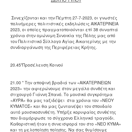
Μνήμης
1941
Συνεχίζονται και την Πέμπτη 27-7-2023, οι γνωστές
πολυήμερες πολιτιστικές εκδηλώσεις ΑΙΚΑΤΕΡΙΝΕΙΑ
2023, οι οποίες πραγματοποιούνται επί 38 συναπτά
χρόνια στην ομώνυμη Συνοικία της Πόλης μας από
Ο
τον Πολιτιστικό Σύλλογο Αγίας Αικατερίνης με την
ΤΟΠΟΣ
ΜΑΣ
συνδιοργάνωση της Περιφέρειας Κρήτης.
Ο
ΔΗΜΟΣ
20.45*Προσέλευση Κοινού
ΑΝΘΕΚΤΙΚΗ
ΠΟΛΗ
21.00 * Την αποψινή βραδιά των «ΑΙΚΑΤΕΡΙΝΕΙΩΝ
2023» την αφιερώνουμε στον μεγάλο συνθέτη και
στιχουργό Γιάννη Σπανό. Το μουσικό συγκρότημα
«ΑΥΡΑ» θα μας ταξιδέψει στα χρόνια του «ΝΕΟΥ
ΚΥΜΑΤΟΣ» και θα μας ζωντανέψει τον σπουδαίο
αυτό μουσικοσυνθέτη. Υπήρξε κορυφαίος συνθέτης
που διαμόρφωσε το σύγχρονο Ελληνικό τραγούδι.
Καθοριστική ήταν η συνεισφορά του στο «ΝΕΟ ΚΥΜΑ»
και τη μελοποίηση ποίησης. Να σας θυμίσουμε