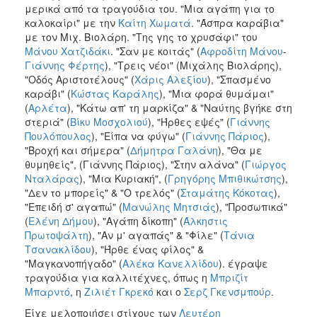
μερικά από τα τραγούδια του. "Μια αγάπη για το
καλοκαίρι" με την
Καίτη Χωματά
. "Άσπρα καράβια"
με τον Μιχ. Βιολάρη. "Της γης το χρυσάφι" του
Μάνου Χατζιδάκι
. "Σαν με κοιτάς" (
Αφροδίτη Μάνου
-
Γιάννης Φέρτης
), "Τρεις νέοι" (Μιχάλης Βιολάρης),
"Οδός Αριστοτέλους" (
Χάρις Αλεξίου
), "Σπασμένο
καράβι" (
Κώστας Καράλης
), "Μια φορά θυμάμαι"
(
Αρλέτα
), "Κάτω απ' τη μαρκίζα" & "Ναύτης βγήκε στη
στεριά" (
Βίκυ Μοσχολιού
), "Ήρθες εψές" (
Γιάννης
Πουλόπουλος
), "Είπα να φύγω" (
Γιάννης Πάριος
),
"Βροχή και σήμερα" (
Δήμητρα Γαλάνη
), "Θα με
θυμηθείς", (Γιάννης Πάριος), "Στην αλάνα" (
Γιώργος
Νταλάρας
), "Μια Κυριακή", (
Γρηγόρης Μπιθικώτσης
),
"Δεν το μπορείς" & "Ο τρελός" (
Σταμάτης Κόκοτας
),
"Επειδή σ' αγαπώ" (
Μανώλης Μητσιάς
), "Προσωπικά"
(
Ελένη Δήμου
), "Αγάπη δίκοπη" (
Άλκηστις
Πρωτοψάλτη
), "Αν μ' αγαπάς" & "Φίλε" (
Τάνια
Τσανακλίδου
), "Ήρθε ένας φίλος" &
"Μαγκανοπήγαδο" (
Αλέκα Κανελλίδου
). έγραψε
τραγούδια για καλλιτέχνες, όπως η
Μπριζίτ
Μπαρντό
, η
Ζιλιέτ Γκρεκό
και ο
Σερζ Γκενσμπούρ
.
Είχε μελοποιήσει στίχους των
Λευτέρη