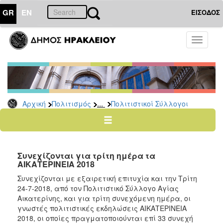
GR
EN
ΕΙΣΟΔΟΣ
ΠΟΛΙΤΙΣΜΟΣ
Toggle
navigati
Πολιτιστικές
Σελίδες
Πολιτιστικοί
Σύλλογοι
...
Αρχική
Πολιτισμός
Πολιτιστικοί Σύλλογοι
Σκιτσογράφοι
Δίκτυο
Εικαστικών
Λαϊκή
Συνεχίζονται για τρίτη ημέρα τα
Τέχνη
ΑΙΚΑΤΕΡΙΝΕΙΑ 2018
Ζωγράφοι
Συνεχίζονται με εξαιρετική επιτυχία και την Τρίτη
Γλύπτες
24-7-2018, από τον Πολιτιστικό Σύλλογο Αγίας
Αικατερίνης, και για τρίτη συνεχόμενη ημέρα, οι
Photopolis
γνωστές πολιτιστικές εκδηλώσεις ΑΙΚΑΤΕΡΙΝΕΙΑ
Σημεία
2018, οι οποίες πραγματοποιούνται επί 33 συνεχή