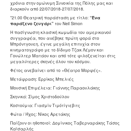
Μνήμης
χρόνια στην ομώνυμη Συνοικία της Πόλης μας και
1941
διαρκούν από 22/07/2018-27/07/2018.
*21.00 Θεατρική παράσταση με τίτλο:
“Ένα
παράξενο ζευγάρι”
του Neil Simon
Η πασίγνωστη κλασική κωμωδία του αμερικανού
Ο
συγγραφέα, που ανέβηκε πρώτη φορά στο
ΤΟΠΟΣ
Μπρόντγουεη, έγινε μεγάλη επιτυχία στον
ΜΑΣ
κινηματογράφο με το δίδυμο Τζακ Λέμον και
Γουώλτερ Ματάου και από τότε φιλοξενείται στις
Ο
μεγαλύτερες σκηνές όλου του κόσμου.
ΔΗΜΟΣ
Φέτος ανεβαίνει από το «Θέατρο Μορφές».
ΑΝΘΕΚΤΙΚΗ
Μετάφραση: Ερρίκος Μπελιές
ΠΟΛΗ
Μουσική Επιμέλεια: Γιάννης Παραουλάκης
Σκηνικά: Σίμος Χριστοδούλου
Κοστούμια: Γιασμίν Τιμότίγιεβιτς
Φώτα / Ήχος: Νίκος Αρετάκης
Παίζουν οι ηθοποιοί: Δομίνικος Ταβερναράκης Τάσος
Καϊσαρλής