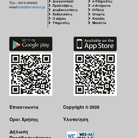
Διαγωνισμοί
e-Υπηρεσίες
Τηλ.: 2813-409000
Προσλήψεις
e-Αιτήματα
email:
info@heraklion.gr
Διαβουλεύσεις
Η Πόλη
Εκδηλώσεις
Ιστορία
Ο Δήμος
Κνωσός
Υπηρεσίες
Μουσεία
Επικοινωνία
Copyright © 2026
Όροι Χρήσης
Υλοποίηση
Δήλωση
Προσβασιμότητας