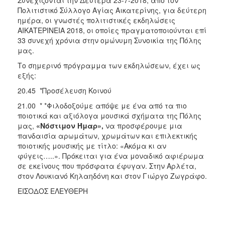
Μνήμης
Πολιτιστικό Σύλλογο Αγίας Αικατερίνης, για δεύτερη
1941
ημέρα, οι γνωστές πολιτιστικές εκδηλώσεις
ΑΙΚΑΤΕΡΙΝΕΙΑ 2018, οι οποίες πραγματοποιούνται επί
33 συνεχή χρόνια στην ομώνυμη Συνοικία της Πόλης
μας.
Ο
Το σημερινό πρόγραμμα των εκδηλώσεων, έχει ως
ΤΟΠΟΣ
εξής:
ΜΑΣ
20.45 *Προσέλευση Κοινού
Ο
21.00 * *Φιλοδοξούμε απόψε με ένα από τα πιο
ΔΗΜΟΣ
ποιοτικά και αξιόλογα μουσικά σχήματα της Πόλης
μας,
«Νόστιμον Ήμαρ»,
να προσφέρουμε μια
ΑΝΘΕΚΤΙΚΗ
πανδαισία αρωμάτων, χρωμάτων και επιλεκτικής
ΠΟΛΗ
ποιοτικής μουσικής με τίτλο: «Ακόμα κι αν
φύγεις…..». Πρόκειται για ένα μοναδικό αφιέρωμα
σε εκείνους που πρόσφατα έφυγαν. Στην Αρλέτα,
στον Λουκιανό Κηλαηδόνη και στον Γιώργο Ζωγράφο.
ΕΙΣΟΔΟΣ ΕΛΕΥΘΕΡΗ