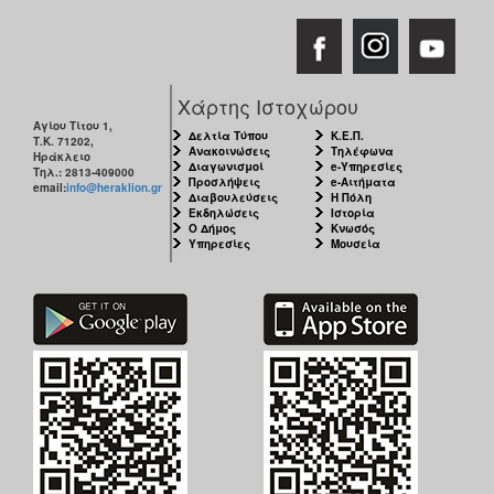
Χάρτης Ιστοχώρου
Αγίου Τίτου 1,
Δελτία Τύπου
Κ.Ε.Π.
Τ.Κ. 71202,
Ανακοινώσεις
Τηλέφωνα
Ηράκλειο
Διαγωνισμοί
e-Υπηρεσίες
Τηλ.: 2813-409000
Προσλήψεις
e-Αιτήματα
email:
info@heraklion.gr
Διαβουλεύσεις
Η Πόλη
Εκδηλώσεις
Ιστορία
Ο Δήμος
Κνωσός
Υπηρεσίες
Μουσεία