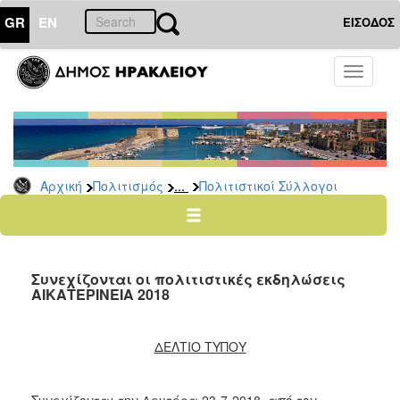
GR
EN
ΕΙΣΟΔΟΣ
ΠΟΛΙΤΙΣΜΟΣ
Toggle
navigati
Πολιτιστικές
Σελίδες
Πολιτιστικοί
Σύλλογοι
...
Αρχική
Πολιτισμός
Πολιτιστικοί Σύλλογοι
Σκιτσογράφοι
Δίκτυο
Εικαστικών
Λαϊκή
Συνεχίζονται oι πολιτιστικές εκδηλώσεις
Τέχνη
ΑΙΚΑΤΕΡΙΝΕΙΑ 2018
Ζωγράφοι
Γλύπτες
ΔΕΛΤΙΟ ΤΥΠΟΥ
Photopolis
Σημεία
Συνεχίζονται την Δευτέρα 23-7-2018, από τον