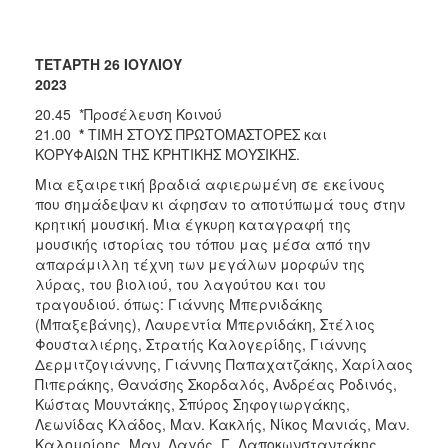
ΤΕΤΑΡΤΗ 26 ΙΟΥΛΙΟΥ
2023
20.45 *Προσέλευση Κοινού
21.00
*
ΤΙΜΗ ΣΤΟΥΣ ΠΡΩΤΟΜΑΣΤΟΡΕΣ και
ΚΟΡΥΦΑΙΩΝ ΤΗΣ ΚΡΗΤΙΚΗΣ ΜΟΥΣΙΚΗΣ.
Μια εξαιρετική βραδιά αφιερωμένη σε εκείνους
που σημάδεψαν κι άφησαν το αποτύπωμά τους στην
κρητική μουσική. Mια έγκυρη καταγραφή της
μουσικής ιστορίας του τόπου μας μέσα από την
απαράμιλλη τέχνη των μεγάλων μορφών της
λύρας, του βιολιού, του λαγούτου και του
τραγουδιού. όπως: Γιάννης Μπερνιδάκης
(Μπαξεβάνης), Λαυρεντία Μπερνιδάκη, Στέλιος
Φουσταλιέρης, Στρατής Καλογερίδης, Γιάννης
Δερμιτζογιάννης, Γιάννης Παπαχατζάκης, Χαρίλαος
Πιπεράκης, Θανάσης Σκορδαλός, Ανδρέας Ροδινός,
Κώστας Μουντάκης, Σπύρος Σηφογιωργάκης,
Λεωνίδας Κλάδος, Μαν. Κακλής, Νίκος Μανιάς, Μαν.
Καλομοίρης, Μαν. Λαγός, Γ. Λαποκωνσταντάκης,