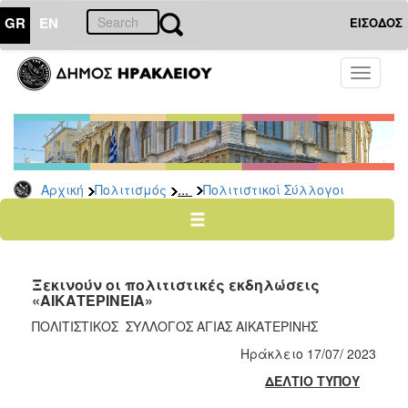
GR
EN
ΕΙΣΟΔΟΣ
ΠΟΛΙΤΙΣΜΟΣ
Toggle
navigati
Πολιτιστικές
Σελίδες
Πολιτιστικοί
Σύλλογοι
...
Αρχική
Πολιτισμός
Πολιτιστικοί Σύλλογοι
Σκιτσογράφοι
Δίκτυο
Εικαστικών
Λαϊκή
Ξεκινούν οι πολιτιστικές εκδηλώσεις
Τέχνη
«ΑΙΚΑΤΕΡΙΝΕΙΑ»
Ζωγράφοι
ΠΟΛΙΤΙΣΤΙΚΟΣ ΣΥΛΛΟΓΟΣ ΑΓΙΑΣ ΑΙΚΑΤΕΡΙΝΗΣ
Γλύπτες
Ηράκλειο 17/07/ 2023
Photopolis
ΔΕΛΤΙΟ ΤΥΠΟΥ
Σημεία