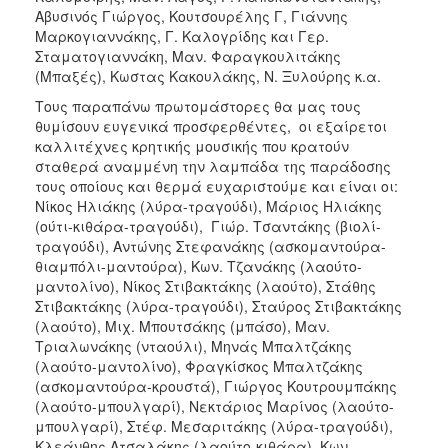
Αβυσινός Γιώργος, Κουτσουρέλης Γ, Γιάννης
Μαρκογιαννάκης, Γ. Καλογρίδης και Γερ.
Σταματογιαννάκη, Μαν. Φαραγκουλιτάκης
(Μπαξές), Κωστας Κακουλάκης, Ν. Ξυλούρης κ.α.
Τους παραπάνω πρωτομάστορες θα μας τους
θυμίσουν ευγενικά προσφερθέντες, οι εξαίρετοι
καλλιτέχνες κρητικής μουσικής που κρατούν
σταθερά αναμμένη την λαμπάδα της παράδοσης
τους οποίους και θερμά ευχαριστούμε και είναι οι:
Νίκος Ηλιάκης (λύρα-τραγούδι), Μάριος Ηλιάκης
(ούτι-κιθάρα-τραγούδι), Γιώρ. Τσαντάκης (βιολί-
τραγούδι), Αντώνης Στεφανάκης (ασκομαντούρα-
θιαμπόλι-μαντούρα), Κων. Τζανάκης (λαούτο-
μαντολίνο), Νίκος Στιβακτάκης (λαούτο), Στάθης
Στιβακτάκης (λύρα-τραγούδι), Σταύρος Στιβακτάκης
(λαούτο), Μιχ. Μπουτσάκης (μπάσο), Μαν.
Τριαλωνάκης (νταούλι), Μηνάς Μπαλτζάκης
(λαούτο-μαντολίνο), Φραγκίσκος Μπαλτζάκης
(ασκομαντούρα-κρουστά), Γιώργος Κουτρουμπάκης
(λαούτο-μπουλγαρί), Νεκτάριος Μαρίνος (λαούτο-
μπουλγαρί), Στέφ. Μεσαριτάκης (λύρα-τραγούδι),
Κλεάνθης Ατσαλάκης (λαούτο-κιθάρα), Κων.