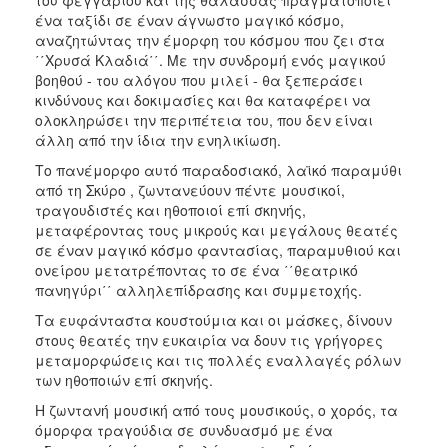
ένα ταξίδι σε έναν άγνωστο μαγικό κόσμο,
αναζητώντας την έμορφη του κόσμου που ζει στα
΄΄Χρυσά Κλαδιά΄΄. Με την συνδρομή ενός μαγικού
βοηθού - του αλόγου που μιλεί - θα ξεπεράσει
κινδύνους και δοκιμασίες και θα καταφέρει να
ολοκληρώσει την περιπέτεια του, που δεν είναι
άλλη από την ίδια την ενηλικίωση.
Το πανέμορφο αυτό παραδοσιακό, λαϊκό παραμύθι
από τη Σκύρο , ζωντανεύουν πέντε μουσικοί,
τραγουδιστές και ηθοποιοί επί σκηνής,
μεταφέροντας τους μικρούς και μεγάλους θεατές
σε έναν μαγικό κόσμο φαντασίας, παραμυθιού και
ονείρου μετατρέποντας το σε ένα ΄΄θεατρικό
πανηγύρι΄΄ αλληλεπίδρασης και συμμετοχής.
Τα ευφάνταστα κουστούμια και οι μάσκες, δίνουν
στους θεατές την ευκαιρία να δουν τις γρήγορες
μεταμορφώσεις και τις πολλές εναλλαγές ρόλων
των ηθοποιών επί σκηνής.
Η ζωντανή μουσική από τους μουσικούς, ο χορός, τα
όμορφα τραγούδια σε συνδυασμό με ένα