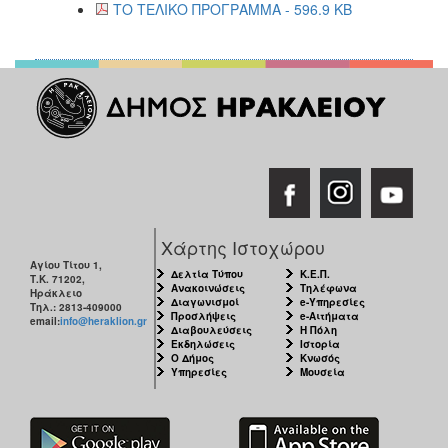
ΤΟ ΤΕΛΙΚΟ ΠΡΟΓΡΑΜΜΑ - 596.9 KB
Χάρτης Ιστοχώρου
Αγίου Τίτου 1,
Δελτία Τύπου
Κ.Ε.Π.
Τ.Κ. 71202,
Ανακοινώσεις
Τηλέφωνα
Ηράκλειο
Διαγωνισμοί
e-Υπηρεσίες
Τηλ.: 2813-409000
Προσλήψεις
e-Αιτήματα
email:
info@heraklion.gr
Διαβουλεύσεις
Η Πόλη
Εκδηλώσεις
Ιστορία
Ο Δήμος
Κνωσός
Υπηρεσίες
Μουσεία