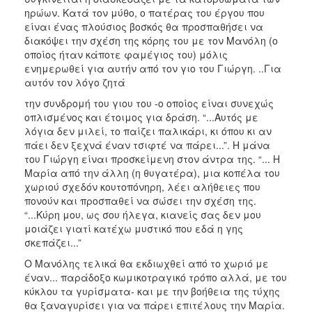
ηρώων. Κατά τον μύθο, ο πατέρας του έργου που
είναι ένας πλούσιος βοσκός θα προσπαθήσει να
διακόψει την σχέση της κόρης του με τον Μανόλη (ο
οποίος ήταν κάποτε φαμέγιος του) μόλις
ενημερωθεί για αυτήν από τον γιο του Γιώργη. ..Για
αυτόν τον λόγο ζητά
την συνδρομή του γιου του -ο οποίος είναι συνεχώς
οπλισμένος και έτοιμος για δράση. “...Αυτός με
λόγια δεν μιλεί, το παίζει παλικάρι, κι όπου κι αν
πάει δεν ξεχνά έναν τσιφτέ να πάρει...”. Η μάνα
του Γιώργη είναι προσκείμενη στον άντρα της. “... Η
Μαρία από την άλλη (η θυγατέρα), μια κοπέλα του
χωριού σχεδόν κουτοπόνηρη, λέει αλήθειες που
πονούν και προσπαθεί να σώσει την σχέση της.
“...Κύρη μου, ως σου ήλεγα, κιανείς σας δεν μου
μοιάζει γιατί κατέχω μυστικό που εδά η γης
σκεπάζει...”
Ο Μανόλης τελικά θα εκδιωχθεί από το χωριό με
έναν... παράδοξο κωμικοτραγικό τρόπο αλλά, με του
κύκλου τα γυρίσματα- και με την βοήθεια της τύχης
θα ξαναγυρίσει για να πάρει επιτέλους την Μαρία.