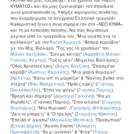
ΚΥΜΑΤΟΣ» και θα μας ζωντανέψει τον σπουδαίο
αυτό μουσικοσυνθέτη. Υπήρξε κορυφαίος συνθέτης
που διαμόρφωσε το σύγχρονο Ελληνικό τραγούδι.
Καθοριστική ήταν η συνεισφορά του στο «ΝΕΟ ΚΥΜΑ»
και τη μελοποίηση ποίησης. Να σας θυμίσουμε
μερικά από τα τραγούδια του. "Μια αγάπη για το
καλοκαίρι" με την
Καίτη Χωματά
. "Άσπρα καράβια"
με τον Μιχ. Βιολάρη. "Της γης το χρυσάφι" του
Μάνου Χατζιδάκι
. "Σαν με κοιτάς" (
Αφροδίτη Μάνου
-
Γιάννης Φέρτης
), "Τρεις νέοι" (Μιχάλης Βιολάρης),
"Οδός Αριστοτέλους" (
Χάρις Αλεξίου
), "Σπασμένο
καράβι" (
Κώστας Καράλης
), "Μια φορά θυμάμαι"
(
Αρλέτα
), "Κάτω απ' τη μαρκίζα" & "Ναύτης βγήκε στη
στεριά" (
Βίκυ Μοσχολιού
), "Ήρθες εψές" (
Γιάννης
Πουλόπουλος
), "Είπα να φύγω" (
Γιάννης Πάριος
),
"Βροχή και σήμερα" (
Δήμητρα Γαλάνη
), "Θα με
θυμηθείς", (Γιάννης Πάριος), "Στην αλάνα" (
Γιώργος
Νταλάρας
), "Μια Κυριακή", (
Γρηγόρης Μπιθικώτσης
),
"Δεν το μπορείς" & "Ο τρελός" (
Σταμάτης Κόκοτας
),
"Επειδή σ' αγαπώ" (
Μανώλης Μητσιάς
), "Προσωπικά"
(
Ελένη Δήμου
), "Αγάπη δίκοπη" (
Άλκηστις
Πρωτοψάλτη
), "Αν μ' αγαπάς" & "Φίλε" (
Τάνια