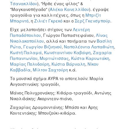
Τσανακλίδου
), "Ήρθε ένας φίλος" &
"Μαγκανοπήγαδο" (
Αλέκα Κανελλίδου
). έγραψε
τραγούδια για καλλιτέχνες, όπως η
Μπριζίτ
Μπαρντό
, η
Ζιλιέτ Γκρεκό
και ο
Σερζ Γκενσμπούρ
.
Είχε μελοποιήσει στίχους των
Λευτέρη
Παπαδόπουλου
, Γιώργου Παπαστεφάνου,
Λίνας
Νικολακοπούλου
, αλλά και ποιήματα των
Βασίλη
Ρώτα
,
Γεωργίου Βιζυηνού
,
Ναπολέοντα Λαπαθιώτη
,
Κωστή Παλαμά
,
Κωνσταντίνου Καβάφη
,
Ζαχαρία
Παπαντωνίου
,
Μυρτιώτισσας
,
Κώστα Καρυωτάκη
,
Μαρίας Πολυδούρη
,
Κώστα Βάρναλη
,
Νίκου
Καββαδία
,
Μίλτου Σαχτούρη
κ.ά.
Το μουσικό σχήμα ΑΥΡΑ το αποτελούν: Μαρία
Αυγουστινάκη: τραγούδι,
Μάνος Πολυχρονάκης: Κιθάρα-τραγούδι, Αντώνης
Νικολιδάκης: Ακορντεον-πιάνο,
Ζαχαρίας Δραμουντάνης: Μπάσο και Αρης
Κουτεντάκης: Μπουζούκι-κιθάρα.