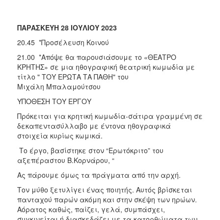
ΠΑΡΑΣΚΕΥΗ 28 ΙΟΥΛΙΟΥ 2023
20.45 *Προσέλευση Κοινού
21.00 *Απόψε θα παρουσιάσουμε το «ΘΕΑΤΡΟ
ΚΡΗΤΗΣ» σε μια ηθογραφική θεατρική κωμωδία με
τίτλο " ΤΟΥ ΕΡΩΤΑ ΤΑ ΠΑΘΗ" του
Μιχάλη Μπαλαμούτσου
ΥΠΟΘΕΣΗ ΤΟΥ ΕΡΓΟΥ
Πρόκειται για κρητική κωμωδία-σάτιρα γραμμένη σε
δεκαπεντασύλλαβο με έντονα ηθογραφικά
στοιχεία κυρίως κωμικά.
Το έργο, βασίστηκε στον “Ερωτόκριτο” του
αξεπέραστου Β.Κορνάρου, “
Ας πάρουμε όμως τα πράγματα από την αρχή.
Τον μύθο ξετυλίγει ένας ποιητής. Αυτός βρίσκεται
πανταχού παρών ακόμη και στην σκέψη των ηρώων.
Αόρατος καθώς, παίζει, γελά, συμπάσχει,
συγκινείται ή διασκεδάζει με τα κατορθώματα των