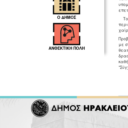
υπομ
επετ
Ο ΔΗΜΟΣ
Το α
περι
χαίρ
Προβ
με σ
ΑΝΘΕΚΤΙΚΗ ΠΟΛΗ
θεατ
δρασ
καθή
*Σύγ