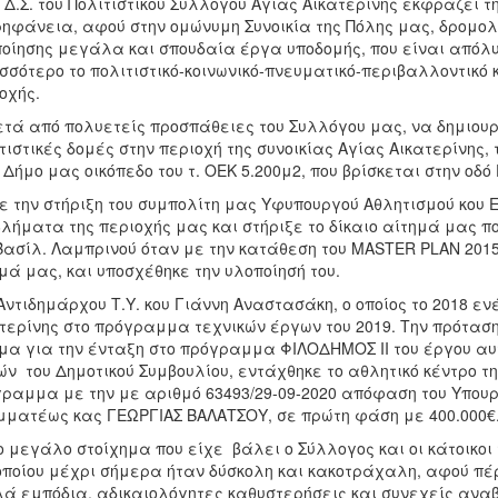
.Σ. του Πολιτιστικού Συλλόγου Αγίας Αικατερίνης εκφράζει τ
ηφάνεια, αφού στην ομώνυμη Συνοικία της Πόλης μας, δρομολ
οίησης μεγάλα και σπουδαία έργα υποδομής, που είναι απόλ
σσότερο το πολιτιστικό-κοινωνικό-πνευματικό-περιβαλλοντικό 
οχής.
 από πολυετείς προσπάθειες του Συλλόγου μας, να δημιουρ
τιστικές δομές στην περιοχή της συνοικίας Αγίας Αικατερίνης
 Δήμο μας οικόπεδο του τ. ΟΕΚ 5.200μ2, που βρίσκεται στην οδό
ην στήριξη του συμπολίτη μας Υφυπουργού Αθλητισμού κου Ε
λήματα της περιοχής μας και στήριξε το δίκαιο αίτημά μας π
Βασίλ. Λαμπρινού όταν με την κατάθεση του MASTER PLAN 2015-
μά μας, και υποσχέθηκε την υλοποίησή του.
Αντιδημάρχου Τ.Υ. κου Γιάννη Αναστασάκη, ο οποίος το 2018 εν
τερίνης στο πρόγραμμα τεχνικών έργων του 2019. Την πρότα
μα για την ένταξη στο πρόγραμμα ΦΙΛΟΔΗΜΟΣ ΙΙ του έργου αυτ
ν του Δημοτικού Συμβουλίου, εντάχθηκε το αθλητικό κέντρο τη
ραμμα με την με αριθμό 63493/29-09-2020 απόφαση του Υπουρ
ματέως κας ΓΕΩΡΓΙΑΣ ΒΑΛΑΤΣΟΥ, σε πρώτη φάση με 400.000€
εγάλο στοίχημα που είχε βάλει ο Σύλλογος και οι κάτοικοι τ
οποίου μέχρι σήμερα ήταν δύσκολη και κακοτράχαλη, αφού πέ
ά εμπόδια, αδικαιολόγητες καθυστερήσεις και συνεχείς ανα