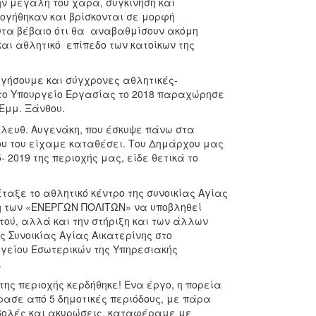
ην μεγάλη του χαρά, συγκίνηση και
ογήθηκαν και βρίσκονται σε μορφή
υτα βέβαιο ότι θα αναβαθμίσουν ακόμη
και αθλητικό επίπεδο των κατοίκων της
γήσουμε και σύγχρονες αθλητικές-
, το Υπουργείο Εργασίας το 2018 παραχώρησε
 Εμμ. Ξάνθου.
λευθ. Αυγενάκη, που έσκυψε πάνω στα
ου του είχαμε καταθέσει. Του Δημάρχου μας
 2019 της περιοχής μας, είδε θετικά το
έταξε το αθλητικό κέντρο της συνοικίας Αγίας
ση των «ΕΝΕΡΓΩΝ ΠΟΛΙΤΩΝ» να υποβληθεί
ού, αλλά και την στήριξη και των άλλων
ς Συνοικίας Αγίας Αικατερίνης στο
γείου Εσωτερικών της Υπηρεσιακής
.
ης περιοχής κερδήθηκε! Ένα έργο, η πορεία
ρασε από 5 δημοτικές περιόδους, με πάρα
βολές και ακυρώσεις, καταφέραμε με