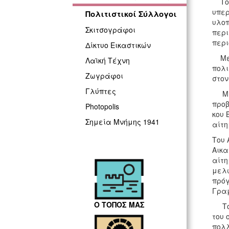
Το Δ
υπερ
Πολιτιστικοί Σύλλογοι
υλοπ
Σκιτσογράφοι
περι
περι
Δίκτυο Εικαστικών
Μετά
Λαϊκή Τέχνη
πολι
Ζωγράφοι
στον
Γλύπτες
Με τ
προβ
Photopolis
κου 
Σημεία Μνήμης 1941
αίτη
Του 
Αικα
αίτη
μελώ
πρόγ
Γραμ
Ο ΤΟΠΟΣ ΜΑΣ
Το μ
του 
πολλ