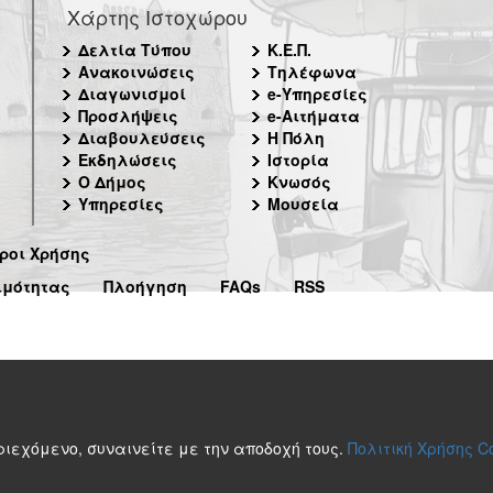
Χάρτης Ιστοχώρου
Δελτία Τύπου
Κ.Ε.Π.
Ανακοινώσεις
Τηλέφωνα
Διαγωνισμοί
e-Υπηρεσίες
Προσλήψεις
e-Αιτήματα
Διαβουλεύσεις
Η Πόλη
Εκδηλώσεις
Ιστορία
Ο Δήμος
Κνωσός
Υπηρεσίες
Μουσεία
ροι Χρήσης
ιμότητας
Πλοήγηση
FAQs
RSS
περιεχόμενο, συναινείτε με την αποδοχή τους.
Πολιτική Χρήσης C