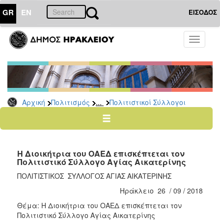
GR
EN
ΕΙΣΟΔΟΣ
ΠΟΛΙΤΙΣΜΟΣ
Toggle
navigati
Πολιτιστικές
Σελίδες
Πολιτιστικοί
Σύλλογοι
...
Αρχική
Πολιτισμός
Πολιτιστικοί Σύλλογοι
Σκιτσογράφοι
Δίκτυο
Εικαστικών
Λαϊκή
Η Διοικήτρια του ΟΑEΔ επισκέπτεται τον
Τέχνη
Πολιτιστικό Σύλλογο Αγίας Αικατερίνης
Ζωγράφοι
ΠΟΛΙΤΙΣΤΙΚΟΣ ΣΥΛΛΟΓΟΣ ΑΓΙΑΣ ΑΙΚΑΤΕΡΙΝΗΣ
Γλύπτες
Ηράκλειο 26 / 09 / 2018
Photopolis
Θέμα: Η Διοικήτρια του ΟΑEΔ επισκέπτεται τον
Σημεία
Πολιτιστικό Σύλλογο Αγίας Αικατερίνης