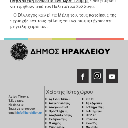
Παρασκευή 28/9/2018 και ώρα 1.30μ.μ.
προκειμένου
να τιμηθούν από τον Πολιτιστικό Σύλλογο.
Ο Σύλλογος καλεί τα Μέλη του, τους κατοίκους της
περιοχής και τους φίλους του να συμμετέχουν στη
μεγάλη χαρά του.
Χάρτης Ιστοχώρου
Αγίου Τίτου 1,
Δελτία Τύπου
Κ.Ε.Π.
Τ.Κ. 71202,
Ανακοινώσεις
Τηλέφωνα
Ηράκλειο
Διαγωνισμοί
e-Υπηρεσίες
Τηλ.: 2813-409000
Προσλήψεις
e-Αιτήματα
email:
info@heraklion.gr
Διαβουλεύσεις
Η Πόλη
Εκδηλώσεις
Ιστορία
Ο Δήμος
Κνωσός
Υπηρεσίες
Μουσεία