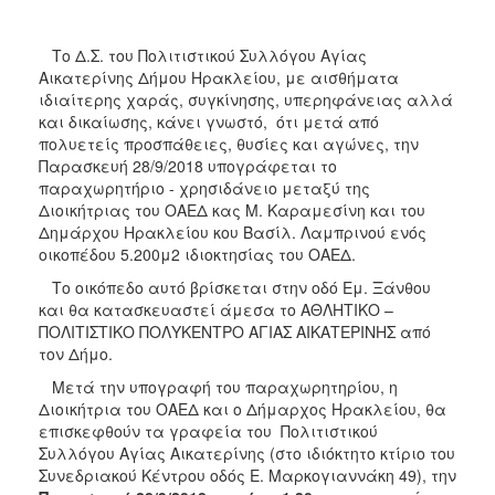
Μνήμης
1941
Το Δ.Σ. του Πολιτιστικού Συλλόγου Αγίας
Αικατερίνης Δήμου Ηρακλείου, με αισθήματα
ιδιαίτερης χαράς, συγκίνησης, υπερηφάνειας αλλά
και δικαίωσης, κάνει γνωστό, ότι μετά από
Ο
πολυετείς προσπάθειες, θυσίες και αγώνες, την
ΤΟΠΟΣ
Παρασκευή 28/9/2018 υπογράφεται το
ΜΑΣ
παραχωρητήριο - χρησιδάνειο μεταξύ της
Διοικήτριας του ΟΑΕΔ κας Μ. Καραμεσίνη και του
Ο
Δημάρχου Ηρακλείου κου Βασίλ. Λαμπρινού ενός
ΔΗΜΟΣ
οικοπέδου 5.200μ2 ιδιοκτησίας του ΟΑΕΔ.
Το οικόπεδο αυτό βρίσκεται στην οδό Εμ. Ξάνθου
ΑΝΘΕΚΤΙΚΗ
ΠΟΛΗ
και θα κατασκευαστεί άμεσα το ΑΘΛΗΤΙΚΟ –
ΠΟΛΙΤΙΣΤΙΚΟ ΠΟΛΥΚΕΝΤΡΟ ΑΓΙΑΣ ΑΙΚΑΤΕΡΙΝΗΣ από
τον Δήμο.
Μετά την υπογραφή του παραχωρητηρίου, η
Διοικήτρια του ΟΑΕΔ και ο Δήμαρχος Ηρακλείου, θα
επισκεφθούν τα γραφεία του Πολιτιστικού
Συλλόγου Αγίας Αικατερίνης (στο ιδιόκτητο κτίριο του
Συνεδριακού Κέντρου οδός Ε. Μαρκογιαννάκη 49), την