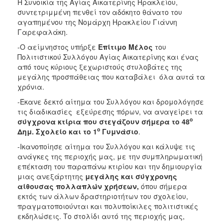
Η Συνοικία της Αγίας Αικατερίνης Ηρακλείου,
Μνήμης
συντετριμμένη πενθεί τον αδόκητο θάνατο του
1941
αγαπημένου της Νομάρχη Ηρακλείου Γιάννη
Γαρεφαλάκη.
-Ο αείμνηστος υπήρξε
Επίτιμο Μέλος
του
Πολιτιστικού Συλλόγου Αγίας Αικατερίνης και ένας
Ο
από τους κύριους ξεχωριστούς στυλοβάτες της
ΤΟΠΟΣ
μεγάλης προσπάθειας που καταβάλει όλα αυτά τα
ΜΑΣ
χρόνια.
Ο
-Έκανε δεκτό αίτημα του Συλλόγου και δρομολόγησε
ΔΗΜΟΣ
τις διαδικασίες εξεύρεσης πόρων, να αναγείρει τα
ο
σύγχρονα κτίρια που στεγάζουν σήμερα το 48
ΑΝΘΕΚΤΙΚΗ
ο
Δημ. Σχολείο και το 1
Γυμνάσιο
.
ΠΟΛΗ
-Ικανοποίησε αίτημα του Συλλόγου και κάλυψε τις
ανάγκες της περιοχής μας, με την συμπληρωματική
επέκταση του παραπάνω κτιρίου και την δημιουργία
μιας ανεξάρτητης
μεγάλης και σύγχρονης
αίθουσας πολλαπλών χρήσεων,
όπου σήμερα
εκτός των άλλων δραστηριοτήτων του σχολείου,
πραγματοποιούνται και πολυποίκιλες πολιτιστικές
εκδηλώσεις. Το στολίδι αυτό της περιοχής μας,