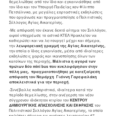
θεμελιώθηκε από τον ίδιο και εγκαινιάσθηκε από
τον ίδιο και τον Υπουργό Παιδείας κον Φίλιππο
Πετσάλνικο, με μεγάλες εορταστικές εκδηλώσεις
που οργάνωσε και πραγματοποίησε ο Πολιτιστικός
Σύλλογος Αγίας Αικατερίνης.
-Με απόφασή του έκανε δεκτό αίτημα του Συλλόγου,
αφού υποχρέωσε το αστικό ΚΤΕΛ Ηρακλείου να
καθιερώσει και να λειτουργεί μέχρι και σήμερα,
την
λεωφορειακή γραμμή της Αγίας Αικατερίνης,
την οποία ο ίδιος εγκαινίασε
,
μέσα από ιδιαίτερες
εκδηλώσεις χαράς και ικανοποίησης όλων των
κατοίκων της περιοχής
.
Μάλιστα η αγορά των
πρώτων δύο
mini
bus που κυκλοφόρησαν στην
πόλη μας, πραγματοποιήθηκε με κατεξαίρεση
απόφαση του Νομάρχη Γιάννη Γαρεφαλάκη
αποκλειστικά για την περιοχή
.
-Συνέβαλλε καθοριστικά, ιδιαίτερα κατά την
περίοδο θεμελίωσης, στην ανέγερση του νέου
σύγχρονου ιδιόκτητου κτιρίου του
ΚΕΝΤΡΟΥ
ΔΗΜΙΟΥΡΓΙΚΗΣ ΑΠΑΣΧΟΛΗΣΗΣ ΚΑΙ ΕΚΦΡΑΣΗΣ
του
Πολιτιστικού Συλλόγου Αγίας Αικατερίνης, το οποίο
καλύπτει σήμερα τις ανάγκες λειτουργίας 67