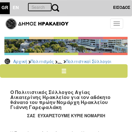
GR
EN
ΕΙΣΟΔΟΣ
ΠΟΛΙΤΙΣΜΟΣ
Toggle
navigati
Πολιτιστικές
Σελίδες
Πολιτιστικοί
Σύλλογοι
...
Αρχική
Πολιτισμός
Πολιτιστικοί Σύλλογοι
Σκιτσογράφοι
Δίκτυο
Εικαστικών
Λαϊκή
Ο Πολιτιστικός Σύλλογος Αγίας
Τέχνη
Αικατερίνης Ηρακλείου για τον αδόκητο
θάνατο του πρώην Νομάρχη Ηρακλείου
Ζωγράφοι
Γιάννη Γαρεφαλάκη
Γλύπτες
ΣΑΣ ΕΥΧΑΡΙΣΤΟΥΜΕ ΚΥΡΙΕ ΝΟΜΑΡΧΗ
Photopolis
Σημεία