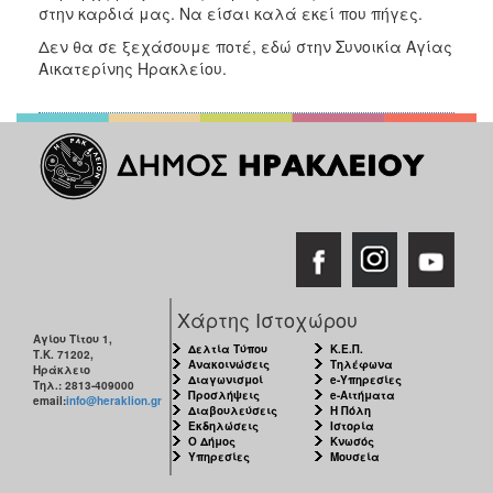
στην καρδιά μας. Να είσαι καλά εκεί που πήγες.
Δεν θα σε ξεχάσουμε ποτέ, εδώ στην Συνοικία Αγίας
Αικατερίνης Ηρακλείου.
Χάρτης Ιστοχώρου
Αγίου Τίτου 1,
Δελτία Τύπου
Κ.Ε.Π.
Τ.Κ. 71202,
Ανακοινώσεις
Τηλέφωνα
Ηράκλειο
Διαγωνισμοί
e-Υπηρεσίες
Τηλ.: 2813-409000
Προσλήψεις
e-Αιτήματα
email:
info@heraklion.gr
Διαβουλεύσεις
Η Πόλη
Εκδηλώσεις
Ιστορία
Ο Δήμος
Κνωσός
Υπηρεσίες
Μουσεία