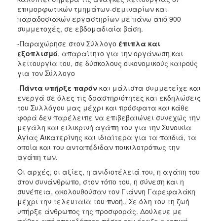
επιμορφωτικών τμημάτων-σεμιναρίων και
παραδοσιακών εργαστηρίων με πάνω από 900
συμμετοχές, σε εβδομαδιαία βάση.
-Παραχώρησε στον Σύλλογο
έπιπλα και
εξοπλισμό
, απαραίτητο για την οργάνωση και
λειτουργία του, σε δύσκολους οικονομικούς καιρούς
για τον Σύλλογο
-
Πάντα υπήρξε παρόν
και μάλιστα συμμετείχε και
ενεργά σε όλες τις δραστηριότητες και εκδηλώσεις
του Συλλόγου μας μέχρι και πρόσφατα και κάθε
φορά δεν παρέλειπε να επιβεβαιώνει συνεχώς την
μεγάλη και ειλικρινή αγάπη του για την Συνοικία
Αγίας Αικατερίνης και ιδιαίτερα για τα παιδιά, τα
οποία και του ανταπέδιδαν ποικιλοτρόπως την
αγάπη των.
Οι αρχές, οι αξίες, η ανιδιοτέλειά του, η αγάπη του
στον συνάνθρωπο, στον τόπο του, η σύνεση και η
συνέπεια, ακολουθούσαν τον Γιάννη Γαρεφαλάκη
μέχρι την τελευταία του πνοή,. Σε όλη του τη ζωή
υπήρξε άνθρωπος της προσφοράς. Δούλευε με
πάθος από οποιοδήποτε πόστο τον έταζε η τοπική