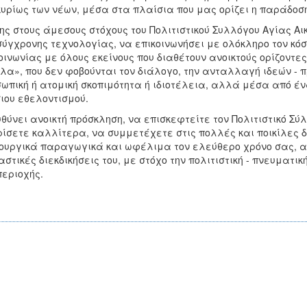
κυρίως των νέων, μέσα στα πλαίσια που μας ορίζει η παράδοση
ης στους άμεσους στόχους του Πολιτιστικού Συλλόγου Αγίας Αι
σύγχρονης τεχνολογίας, να επικοινωνήσει με ολόκληρο τον κό
οινωνίας με όλους εκείνους που διαθέτουν ανοικτούς ορίζοντες, 
λα», που δεν φοβούνται τον διάλογο, την ανταλλαγή ιδεών - 
ωπική ή ατομική σκοπιμότητα ή ιδιοτέλεια, αλλά μέσα από έν
ιου εθελοντισμού.
θύνει ανοικτή πρόσκληση, να επισκεφτείτε τον Πολιτιστικό Σύ
ίσετε καλλίτερα, να συμμετέχετε στις πολλές και ποικίλες δ
ουργικά παραγωγικά και ωφέλιμα τον ελεύθερο χρόνο σας, α
αστικές διεκδικήσεις του, με στόχο την πολιτιστική - πνευματι
περιοχής.