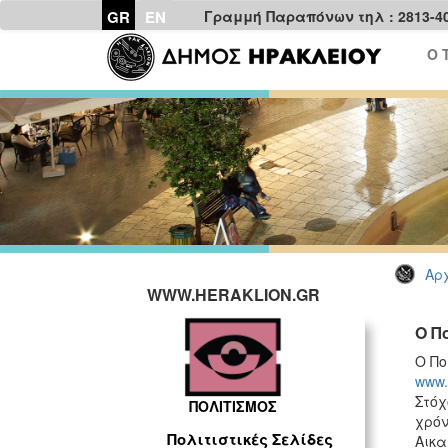
GR
EN
Γραμμή Παραπόνων τηλ : 2813-4
Ο 
Αρχ
WWW.HERAKLION.GR
Ο Π
Ο Πο
www.
Στόχ
ΠΟΛΙΤΙΣΜΟΣ
χρόν
Πολιτιστικές Σελίδες
Αικα