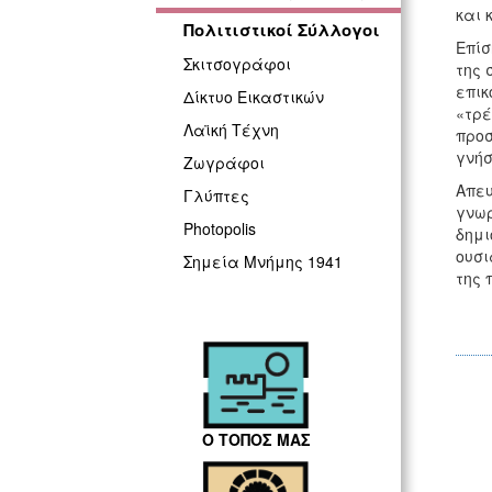
και 
Πολιτιστικοί Σύλλογοι
Επίσ
Σκιτσογράφοι
της 
επικ
Δίκτυο Εικαστικών
«τρέ
Λαϊκή Τέχνη
προσ
γνήσ
Ζωγράφοι
Απευ
Γλύπτες
γνωρ
Photopolis
δημι
ουσι
Σημεία Μνήμης 1941
της 
Ο ΤΟΠΟΣ ΜΑΣ