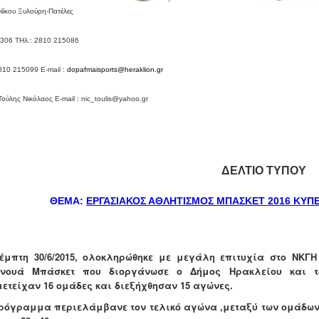
Νίκου Ξυλούρη-Πατέλες
1306 ΤΗλ.: 2810 215086
2810 215099
E
-
mail
:
dopafmaisports
@
heraklion
.
gr
Τούλης Νικόλαος
E
-
mail
:
nic
_
toulis
@
yahoo
.
gr
ΔΕΛΤΙΟ ΤΥΠΟΥ
ΘΕΜΑ:
ΕΡΓΑΣΙΑΚΟΣ ΑΘΛΗΤΙΣΜΟΣ ΜΠΑΣΚΕΤ 2016 ΚΥΠ
έμπτη 30/6/2015, ολοκληρώθηκε με μεγάλη επιτυχία στο ΝΚΓΗ
ρνουά Μπάσκετ που διοργάνωσε ο Δήμος Ηρακλείου και 
ετείχαν 16 ομάδες και διεξήχθησαν 15 αγώνες.
ρόγραμμα περιελάμβανε τον τελικό αγώνα ,μεταξύ των ομάδω