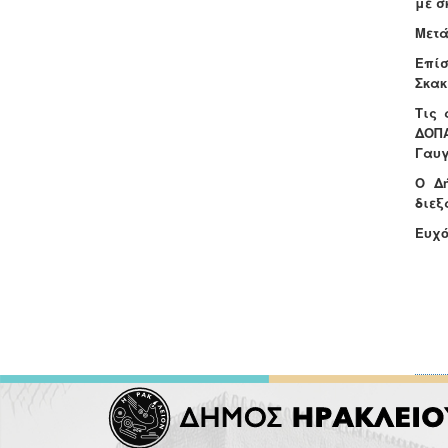
με σκ
Μετά
Επίσ
Σκακ
Τις 
ΔΟΠΑ
Γαυγ
Ο Δ
διεξ
Ευχό