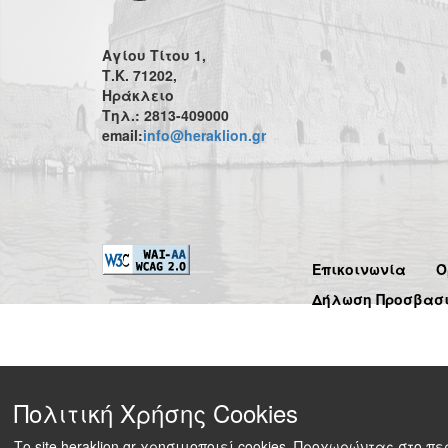
Αγίου Τίτου 1,
Τ.Κ. 71202,
Ηράκλειο
Τηλ.: 2813-409000
email:
info@heraklion.gr
Επικοινωνία
Ό
Δήλωση Προσβασ
Πολιτική Χρήσης Cookies
Το site heraklion.gr χρησιμοποιεί cookies. Προχωρώντας στο 