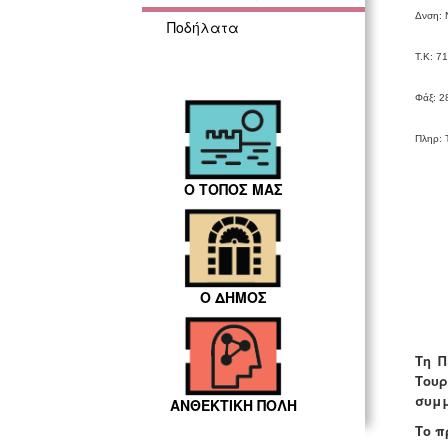
Δνση: 
Ποδήλατα
Τ.Κ: 7
Φάξ: 
Πληρ: 
Ο ΤΟΠΟΣ ΜΑΣ
Ο ΔΗΜΟΣ
Τη Π
Του
συμμ
ΑΝΘΕΚΤΙΚΗ ΠΟΛΗ
Το π