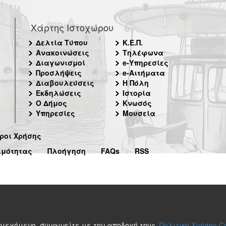
Χάρτης Ιστοχώρου
Δελτία Τύπου
Κ.Ε.Π.
Ανακοινώσεις
Τηλέφωνα
Διαγωνισμοί
e-Υπηρεσίες
Προσλήψεις
e-Αιτήματα
Διαβουλεύσεις
Η Πόλη
Εκδηλώσεις
Ιστορία
Ο Δήμος
Κνωσός
Υπηρεσίες
Μουσεία
ροι Χρήσης
ιμότητας
Πλοήγηση
FAQs
RSS
περιεχόμενο, συναινείτε με την αποδοχή τους.
Πολιτική Χρήσης C