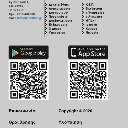
Αγίου Τίτου 1,
Δελτία Τύπου
Κ.Ε.Π.
Τ.Κ. 71202,
Ανακοινώσεις
Τηλέφωνα
Ηράκλειο
Διαγωνισμοί
e-Υπηρεσίες
Τηλ.: 2813-409000
Προσλήψεις
e-Αιτήματα
email:
info@heraklion.gr
Διαβουλεύσεις
Η Πόλη
Εκδηλώσεις
Ιστορία
Ο Δήμος
Κνωσός
Υπηρεσίες
Μουσεία
Επικοινωνία
Copyright © 2026
Όροι Χρήσης
Υλοποίηση