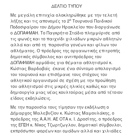
ΔΕΛΤΙΟ ΤΥΠΟΥ
Με μεγάλη επιτυχία ολοκληρώθηκε με την τελετή
ο
λήξης και τις απονομές το 2
Τουρνουά Παιδικού
Ποδοσφαίρου του Δήμου Ηρακλείου που διοργάνωσε
ο ΔΟΠΑΦΜΑΗ. Το Παγκρήτιο Στάδιο πλημμύρισε από
τις φωνές και το παιχνίδι χιλιάδων μικρών αθλητών
αλλά και από τη παρουσία γονέων και φίλων του
αθλήματος. Ο πρόεδρος της οργανωτικής επιτροπής
δημοτικός σύμβουλος και αντιπρόεδρος του
ΔΟΠΑΦΜΑΗ αρμόδιος για θέματα αθλητισμού κ.
Κώστας Βαρδαβάς έκανε ένα σύντομο απολογισμό
του τουρνουά και επισήμανε τους στόχους του
αθλητικού οργανισμού σε σχέση με την προώθηση
του αθλητισμού στις μικρές ηλικίες καθώς και την
δημιουργία μιας νέας κουλτούρας μέσα από τέτοιου
είδους εκδηλώσεις.
Με την παρουσία τους τίμησαν την εκδήλωση ο
Δήμαρχος Μαλεβυζίου κ. Κώστας Μαμουλάκης, ο
πρόεδρος της Α.Α.Η. ΑΕ ΟΤΑ κ. Ι. Δροσίτης, ο πρόεδρος
της ΕΠΣΗ κ. Νίκος Τζωρτζωγλου, δημοτικοί σύμβουλοι,
εκπρόσωποι φορέων και ομάδων αλλά και χιλιάδες