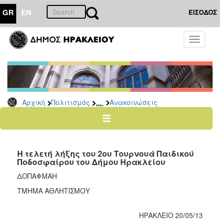
GR
EN
ΕΙΣΟΔΟΣ
ΠΟΛΙΤΙΣΜΟΣ
Toggle
navigati
Αθλητισμός
Ποδήλατα
...
Αρχική
Πολιτισμός
Ανακοινώσεις
Ο
ΤΟΠΟΣ
ΜΑΣ
Η τελετή λήξης του 2ου Τουρνουά Παιδικού
Ο
Ποδοσφαίρου του Δήμου Ηρακλείου
ΔΗΜΟΣ
ΔΟΠΑΦΜΑΗ
ΑΝΘΕΚΤΙΚΗ
ΤΜΗΜΑ ΑΘΛΗΤΙΣΜΟΥ
ΠΟΛΗ
ΗΡΑΚΛΕΙΟ 20/05/13