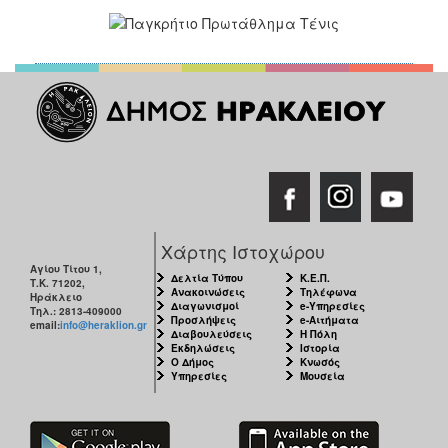
Χάρτης Ιστοχώρου
Αγίου Τίτου 1,
Δελτία Τύπου
Κ.Ε.Π.
Τ.Κ. 71202,
Ανακοινώσεις
Τηλέφωνα
Ηράκλειο
Διαγωνισμοί
e-Υπηρεσίες
Τηλ.: 2813-409000
Προσλήψεις
e-Αιτήματα
email:
info@heraklion.gr
Διαβουλεύσεις
Η Πόλη
Εκδηλώσεις
Ιστορία
Ο Δήμος
Κνωσός
Υπηρεσίες
Μουσεία