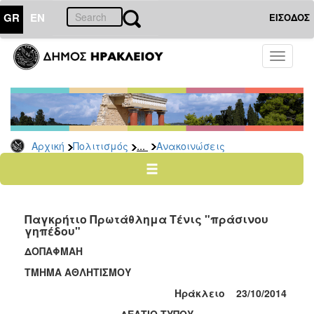
GR
EN
ΕΙΣΟΔΟΣ
ΠΟΛΙΤΙΣΜΟΣ
Toggle
navigati
Αθλητισμός
Ποδήλατα
...
Αρχική
Πολιτισμός
Ανακοινώσεις
Ο
ΤΟΠΟΣ
ΜΑΣ
Παγκρήτιο Πρωτάθλημα Τένις "πράσινου
Ο
γηπέδου"
ΔΗΜΟΣ
ΔΟΠΑΦΜΑΗ
ΑΝΘΕΚΤΙΚΗ
ΤΜΗΜΑ ΑΘΛΗΤΙΣΜΟΥ
ΠΟΛΗ
Ηράκλειο 2
3
/10/2014
ΔΕΛΤΙΟ ΤΥΠΟΥ