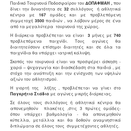
Παιδικό Τουρνουά Ποδοσφαίρου του
ΔΟΠΑΦΜΑΗ ,
που
δίνει την δυνατότητα σε
32
συλλόγους ή αθλητικά
κέντρα με
167
ομάδες και με προβλεπόμενη
συμμετοχή
3500
παιδιών , να λάβουν μέρος σε ένα
από τα μεγαλύτερα τουρνουά της χώρας.
Η διάρκεια προβλέπεται να είναι
3
μήνες με
740
προβλεπόμενα παιχνίδι. Τους αγώνες θα
διαιτητεύσουν επίσημοι διαιτητές και σε όλα τα
παιχνίδια θα υπάρχει ιατρική κάλυψη.
Σκοπός του τουρνουά είναι να προσφέρει άσκηση -
χαρά – ψυχαγωγία και διασκέδαση στα παιδιά , με
στόχο την ανάπτυξη και την ενίσχυση των υψηλών
αξιών του αθλητισμού.
Η γιορτή της λήξης , προβλέπεται να γίνει στο
Παγκρήτιο Στάδιο
με αγώνες μικρής διάρκειας.
Σε όλους τους συλλόγους ή αθλητικά κέντρα θα
απονεμηθούν πλακέτες ,στις 3 πρώτες ομάδες-
όπου υπάρχει βαθμολογία - θα απονεμηθούν
κύπελλα, μετάλλια και θα δοθούν αναμνηστικά
διπλώματα σε όλους τους συμμετέχοντες αθλητές.