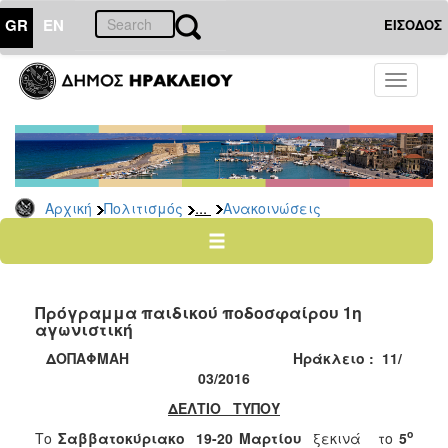
GR
EN
ΕΙΣΟΔΟΣ
ΠΟΛΙΤΙΣΜΟΣ
Toggle
navigati
Αθλητισμός
Ποδήλατα
...
Αρχική
Πολιτισμός
Ανακοινώσεις
Ο
ΤΟΠΟΣ
ΜΑΣ
Πρόγραμμα παιδικού ποδοσφαίρου 1η
Ο
αγωνιστική
ΔΗΜΟΣ
ΔΟΠΑΦΜΑΗ
Ηράκλειο : 11/
ΑΝΘΕΚΤΙΚΗ
03/2016
ΠΟΛΗ
ΔΕΛΤΙΟ ΤΥΠΟΥ
ο
Το
Σαββατοκύριακο 19-20 Μαρτίου
ξεκινά το
5