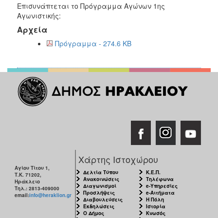
Επισυνάπτεται το Πρόγραμμα Αγώνων 1ης
Αγωνιστικής:
Αρχεία
Πρόγραμμα - 274.6 KB
Χάρτης Ιστοχώρου
Αγίου Τίτου 1,
Δελτία Τύπου
Κ.Ε.Π.
Τ.Κ. 71202,
Ανακοινώσεις
Τηλέφωνα
Ηράκλειο
Διαγωνισμοί
e-Υπηρεσίες
Τηλ.: 2813-409000
Προσλήψεις
e-Αιτήματα
email:
info@heraklion.gr
Διαβουλεύσεις
Η Πόλη
Εκδηλώσεις
Ιστορία
Ο Δήμος
Κνωσός