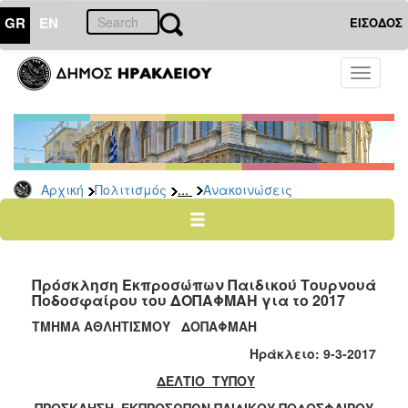
GR
EN
ΕΙΣΟΔΟΣ
ΠΟΛΙΤΙΣΜΟΣ
Toggle
navigati
Αθλητισμός
Ποδήλατα
...
Αρχική
Πολιτισμός
Ανακοινώσεις
Ο
ΤΟΠΟΣ
ΜΑΣ
Πρόσκληση Εκπροσώπων Παιδικού Τουρνουά
Ο
Ποδοσφαίρου του ΔΟΠΑΦΜΑΗ για το 2017
ΔΗΜΟΣ
ΤΜΗΜΑ ΑΘΛΗΤΙΣΜΟΥ ΔΟΠΑΦΜΑΗ
ΑΝΘΕΚΤΙΚΗ
Ηράκλειο:
9
-3-2017
ΠΟΛΗ
ΔΕΛΤΙΟ ΤΥΠΟΥ
ΠΡΟΣΚΛΗΣΗ ΕΚΠΡΟΣΩΠΩΝ ΠΑΙΔΙΚΟΥ ΠΟΔΟΣΦΑΙΡΟΥ