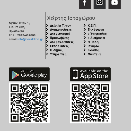
Χάρτης Ιστοχώρου
Αγίου Τίτου 1,
Δελτία Τύπου
Κ.Ε.Π.
Τ.Κ. 71202,
Ανακοινώσεις
Τηλέφωνα
Ηράκλειο
Διαγωνισμοί
e-Υπηρεσίες
Τηλ.: 2813-409000
Προσλήψεις
e-Αιτήματα
email:
info@heraklion.gr
Διαβουλεύσεις
Η Πόλη
Εκδηλώσεις
Ιστορία
Ο Δήμος
Κνωσός
Υπηρεσίες
Μουσεία