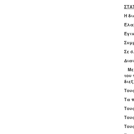
ΣΤΑΤ
Η δι
Έλαβ
Έγι
Συμμ
Σε ό
Διαι
Με 
του
διεξ
Τους
Τα π
Τους
Τους
Τους