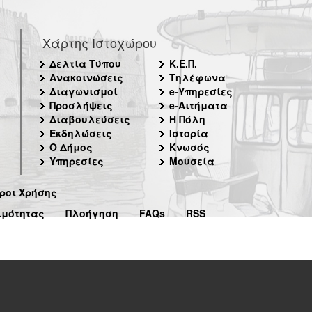
Χάρτης Ιστοχώρου
Δελτία Τύπου
Κ.Ε.Π.
Ανακοινώσεις
Τηλέφωνα
Διαγωνισμοί
e-Υπηρεσίες
Προσλήψεις
e-Αιτήματα
Διαβουλεύσεις
Η Πόλη
Εκδηλώσεις
Ιστορία
Ο Δήμος
Κνωσός
Υπηρεσίες
Μουσεία
ροι Χρήσης
ιμότητας
Πλοήγηση
FAQs
RSS