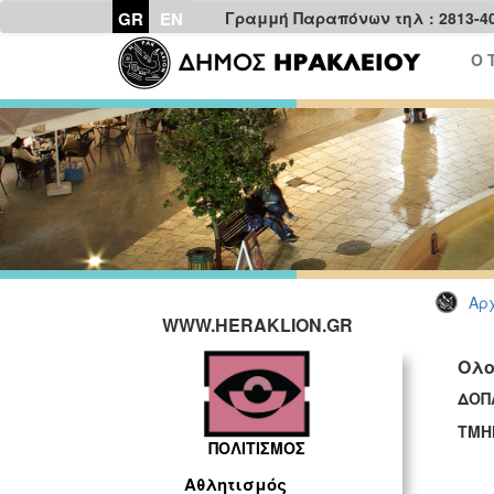
GR
EN
Γραμμή Παραπόνων τηλ : 2813-4
Ο 
Αρχ
WWW.HERAKLION.GR
Ολο
ΔΟΠ
ΤΜΗ
ΠΟΛΙΤΙΣΜΟΣ
Αθλητισμός