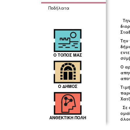
Ποδήλατα
Την
διο
Σταδ
Την 
δήμ
εντε
Ο ΤΟΠΟΣ ΜΑΣ
σύμ
Ο α
απηύ
απον
Ο ΔΗΜΟΣ
Τιμή
παρ
Χατ
Σε 
ομά
ΑΝΘΕΚΤΙΚΗ ΠΟΛΗ
όλο