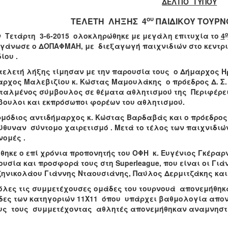
ΔΕΛΤΙΟ ΤΥΠΟΥ
ου
ΤΕΛΕΤΗ ΛΗΞΗΣ 4
ΠΑΙΔΙΚΟΥ ΤΟΥΡΝ
ο
 Τετάρτη 3-6-2015 ολοκληρώθηκε με μεγάλη επιτυχία το
4
ργάνωσε ο ΔΟΠΑΦΜΑΗ, με διεξαγωγή παιχνιδιών στο κεντρι
ίου .
τελετή λήξης τίμησαν με την παρουσία τους ο Δήμαρχος Η
αρχος Μαλεβιζίου κ. Κώστας Μαμουλάκης
ο πρόεδρος Δ. Σ
ταλμένος σύμβουλος σε θέματα αθλητισμού της Περιφέρεια
βουλοι και εκπρόσωποι φορέων του αθλητισμού.
ρμόδιος αντιδήμαρχος κ. Κώστας Βαρδαβάς και ο πρόεδρο
θυναν σύντομο χαιρετισμό . Μετά το τέλος των παιχνιδιώ
ομές .
θηκε ο επί χρόνια προπονητής του ΟΦΗ κ. Ευγένιος Γκέραρν
ουσία και προσφορά τους στη
Superleague
,
που είναι οι Γιά
ζηνικολάου Γιάννης Νταουσιάνης, Παύλος Δερμιτζάκης κα
όλες τις συμμετέχουσες ομάδες του τουρνουά απονεμήθηκα
δες των κατηγοριών 11Χ11 όπου υπάρχει βαθμολογία απον
υς τους συμμετέχοντας αθλητές απονεμήθηκαν αναμνηστ