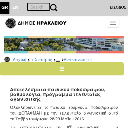
GR
EN
ΕΙΣΟΔΟΣ
ΠΟΛΙΤΙΣΜΟΣ
Toggle
navigati
Αθλητισμός
Ποδήλατα
...
Αρχική
Πολιτισμός
Ανακοινώσεις
Ο
ΤΟΠΟΣ
ΜΑΣ
Αποτελέσματα παιδικού ποδόσφαιρου,
Ο
βαθμολογία, πρόγραμμα τελευταίας
ΔΗΜΟΣ
αγωνιστικής
Ολοκληρώνεται το παιδικό τουρνουά ποδοσφαίρου
ΑΝΘΕΚΤΙΚΗ
ΠΟΛΗ
του ΔΟΠΑΦΜΑΗ με την τελευταία αγωνιστική αυτό
το Σαββατοκύριακο 28/29 Μαΐου 2016.
ης
Τα αποτελέσματα της 8
αγωνιστικής , η