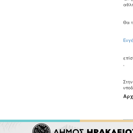
αθλη
Θα τ
Ευγέ
επί
, ΓΙ
Στην
υποδ
Αρχ