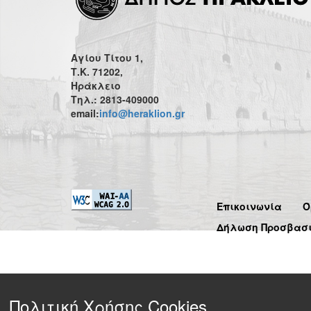
Αγίου Τίτου 1,
Τ.Κ. 71202,
Ηράκλειο
Τηλ.: 2813-409000
email:
info@heraklion.gr
Επικοινωνία
Ό
Δήλωση Προσβασ
Πολιτική Χρήσης Cookies