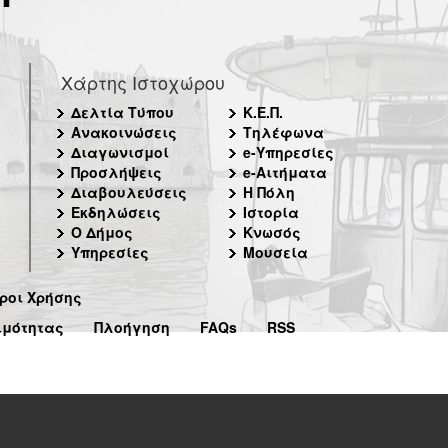
Χάρτης Ιστοχώρου
Δελτία Τύπου
Κ.Ε.Π.
Ανακοινώσεις
Τηλέφωνα
Διαγωνισμοί
e-Υπηρεσίες
Προσλήψεις
e-Αιτήματα
Διαβουλεύσεις
Η Πόλη
Εκδηλώσεις
Ιστορία
Ο Δήμος
Κνωσός
Υπηρεσίες
Μουσεία
ροι Χρήσης
ιμότητας
Πλοήγηση
FAQs
RSS