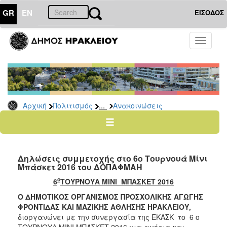
GR
EN
ΕΙΣΟΔΟΣ
ΠΟΛΙΤΙΣΜΟΣ
Toggle
navigati
Αθλητισμός
Ποδήλατα
...
Αρχική
Πολιτισμός
Ανακοινώσεις
Ο
ΤΟΠΟΣ
ΜΑΣ
Δηλώσεις συμμετοχής στο 6ο Τουρνουά Μίνι
Ο
Μπάσκετ 2016 του ΔΟΠΑΦΜΑΗ
ΔΗΜΟΣ
ο
6
ΤΟΥΡΝΟΥΑ ΜΙΝΙ ΜΠΑΣΚΕΤ 2016
ΑΝΘΕΚΤΙΚΗ
Ο ΔΗΜΟΤΙΚΟΣ ΟΡΓΑΝΙΣΜΟΣ ΠΡΟΣΧΟΛΙΚΗΣ ΑΓΩΓΗΣ
ΠΟΛΗ
ΦΡΟΝΤΙΔΑΣ ΚΑΙ ΜΑΖΙΚΗΣ ΑΘΛΗΣΗΣ ΗΡΑΚΛΕΙΟΥ,
διοργανώνει με την συνεργασία της ΕΚΑΣΚ το 6 ο
ΤΟΥΡΝΟΥΑ ΜΙΝΙ ΜΠΑΣΚΕΤ 2016 για αγόρια και