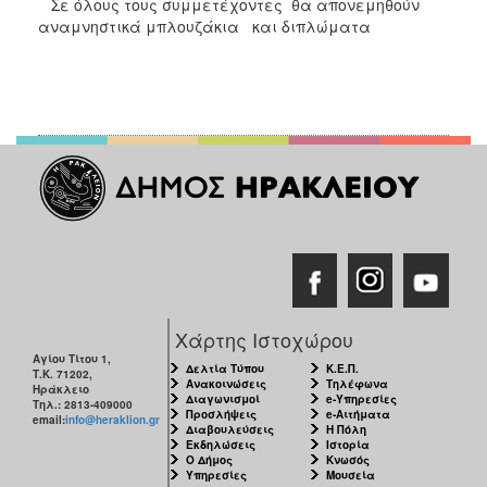
Σε όλους τους συμμετέχοντες θα απονεμηθούν
αναμνηστικά μπλουζάκια και διπλώματα
Χάρτης Ιστοχώρου
Αγίου Τίτου 1,
Δελτία Τύπου
Κ.Ε.Π.
Τ.Κ. 71202,
Ανακοινώσεις
Τηλέφωνα
Ηράκλειο
Διαγωνισμοί
e-Υπηρεσίες
Τηλ.: 2813-409000
Προσλήψεις
e-Αιτήματα
email:
info@heraklion.gr
Διαβουλεύσεις
Η Πόλη
Εκδηλώσεις
Ιστορία
Ο Δήμος
Κνωσός
Υπηρεσίες
Μουσεία