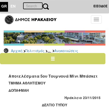
GR
EN
ΕΙΣΟΔΟΣ
ΠΟΛΙΤΙΣΜΟΣ
Toggle
navigati
Αθλητισμός
Ποδήλατα
...
Αρχική
Πολιτισμός
Ανακοινώσεις
Ο
ΤΟΠΟΣ
ΜΑΣ
Αποτελέσματα 5ου Τουρνουά Μίνι Μπάσκετ
Ο
ΔΗΜΟΣ
ΤΜΗΜΑ ΑΘΛΗΤΙΣΜΟΥ
ΔΟΠΑΦΜΑΗ
ΑΝΘΕΚΤΙΚΗ
ΠΟΛΗ
Ηράκλειο 23/11/2015
ΔΕΛΤΙΟ ΤΥΠΟΥ