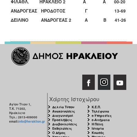
ΦΙΛΑΘΛ.
ΗΡΑΚΛΕΙΟ 2
Α
Α
00-20
ΑΝΔΡΟΓΕΑΣ
ΗΡΟΔΟΤΟΣ
Γ
13-69
ΔΕΙΛΙΝΟ
ΑΝΔΡΟΓΕΑΣ 2
Α
Β
41-26
Χάρτης Ιστοχώρου
Αγίου Τίτου 1,
Δελτία Τύπου
Κ.Ε.Π.
Τ.Κ. 71202,
Ανακοινώσεις
Τηλέφωνα
Ηράκλειο
Διαγωνισμοί
e-Υπηρεσίες
Τηλ.: 2813-409000
Προσλήψεις
e-Αιτήματα
email:
info@heraklion.gr
Διαβουλεύσεις
Η Πόλη
Εκδηλώσεις
Ιστορία
Ο Δήμος
Κνωσός
Υπηρεσίες
Μουσεία