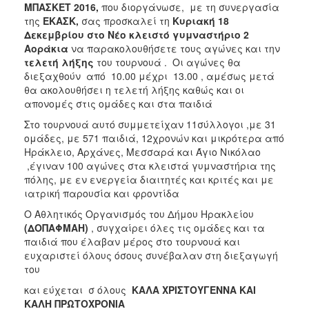
ΜΠΑΣΚΕΤ
2016,
που διοργάνωσε, με τη συνεργασία
της
ΕΚΑΣΚ,
σας προσκαλεί τη
Κυριακή 18
Δεκεμβρίου στο Νέο κλειστό γυμναστήριο 2
Αοράκια
να παρακολουθήσετε τους αγώνες και την
τελετή λήξης
του τουρνουά . Οι αγώνες θα
διεξαχθούν από 10.00 μέχρι 13.00 , αμέσως μετά
θα ακολουθήσει η τελετή λήξης καθώς και οι
απονομές στις ομάδες και στα παιδιά
Στο τουρνουά αυτό συμμετείχαν 11σύλλογοι ,με 31
ομάδες, με 571 παιδιά, 12χρονών και μικρότερα από
Ηράκλειο, Αρχάνες, Μεσσαρά και Άγιο Νικόλαο
,έγιναν 100 αγώνες στα κλειστά γυμναστήρια της
πόλης, με εν ενεργεία διαιτητές και κριτές και με
ιατρική παρουσία και φροντίδα
Ο Αθλητικός Οργανισμός του Δήμου Ηρακλείου
(ΔΟΠΑΦΜΑΗ)
, συγχαίρει όλες τις ομάδες και τα
παιδιά που έλαβαν μέρος στο τουρνουά και
ευχαριστεί όλους όσους συνέβαλαν στη διεξαγωγή
του
και εύχεται σ όλους
ΚΑΛΑ ΧΡΙΣΤΟΥΓΕΝΝΑ ΚΑΙ
ΚΑΛΗ ΠΡΩΤΟΧΡΟΝΙΑ