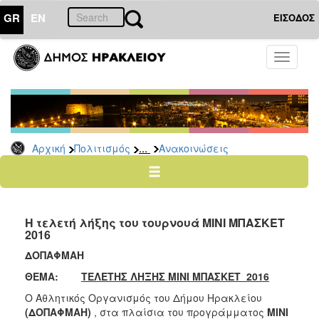
GR
EN
ΕΙΣΟΔΟΣ
ΠΟΛΙΤΙΣΜΟΣ
Toggle
navigati
Αθλητισμός
Ποδήλατα
...
Αρχική
Πολιτισμός
Ανακοινώσεις
Ο
ΤΟΠΟΣ
ΜΑΣ
Η τελετή λήξης του τουρνουά ΜΙΝΙ ΜΠΑΣΚΕΤ
Ο
2016
ΔΗΜΟΣ
ΔΟΠΑΦΜΑΗ
ΑΝΘΕΚΤΙΚΗ
ΘΕΜΑ:
ΤΕΛΕΤΗΣ ΛΗΞΗΣ ΜΙΝΙ ΜΠΑΣΚΕΤ 2016
ΠΟΛΗ
Ο Αθλητικός Οργανισμός του Δήμου Ηρακλείου
(ΔΟΠΑΦΜΑΗ)
, στα πλαίσια του προγράμματος
ΜΙΝΙ