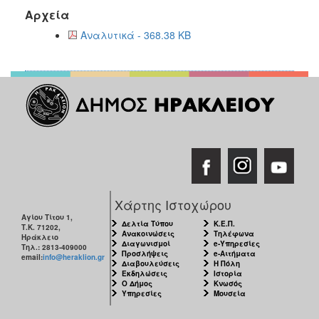
Αρχεία
Αναλυτικά - 368.38 KB
Χάρτης Ιστοχώρου
Αγίου Τίτου 1,
Δελτία Τύπου
Κ.Ε.Π.
Τ.Κ. 71202,
Ανακοινώσεις
Τηλέφωνα
Ηράκλειο
Διαγωνισμοί
e-Υπηρεσίες
Τηλ.: 2813-409000
Προσλήψεις
e-Αιτήματα
email:
info@heraklion.gr
Διαβουλεύσεις
Η Πόλη
Εκδηλώσεις
Ιστορία
Ο Δήμος
Κνωσός
Υπηρεσίες
Μουσεία