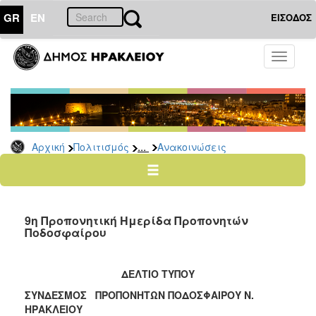
GR
EN
ΕΙΣΟΔΟΣ
ΠΟΛΙΤΙΣΜΟΣ
Toggle
navigati
Αθλητισμός
Ποδήλατα
...
Αρχική
Πολιτισμός
Ανακοινώσεις
Ο
ΤΟΠΟΣ
ΜΑΣ
9η Προπονητική Ημερίδα Προπονητών
Ο
Ποδοσφαίρου
ΔΗΜΟΣ
ΑΝΘΕΚΤΙΚΗ
ΔΕΛΤΙΟ ΤΥΠΟΥ
ΠΟΛΗ
ΣΥΝΔΕΣΜΟΣ ΠΡΟΠΟΝΗΤΩΝ ΠΟΔΟΣΦΑΙΡΟΥ Ν.
ΗΡΑΚΛΕΙΟΥ