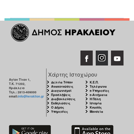
Χάρτης Ιστοχώρου
Αγίου Τίτου 1,
Δελτία Τύπου
Κ.Ε.Π.
Τ.Κ. 71202,
Ανακοινώσεις
Τηλέφωνα
Ηράκλειο
Διαγωνισμοί
e-Υπηρεσίες
Τηλ.: 2813-409000
Προσλήψεις
e-Αιτήματα
email:
info@heraklion.gr
Διαβουλεύσεις
Η Πόλη
Εκδηλώσεις
Ιστορία
Ο Δήμος
Κνωσός
Υπηρεσίες
Μουσεία