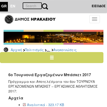
GR
EN
ΕΙΣΟΔΟΣ
ΠΟΛΙΤΙΣΜΟΣ
Toggle
navigati
Αθλητισμός
Ποδήλατα
...
Αρχική
Πολιτισμός
Ανακοινώσεις
Ο
ΤΟΠΟΣ
ΜΑΣ
6ο Τουρνουά Εργαζομένων Μπάσκετ 2017
Ο
ΔΗΜΟΣ
Πρόγραμμα και Αποτελέσματα του 6ου ΤΟΥΡΝΟΥΑ
ΕΡΓΑΖΟΜΕΝΩΝ ΜΠΑΣΚΕΤ – ΕΡΓΑΣΙΑΚΟΣ ΑΘΛΗΤΙΣΜΟΣ
ΑΝΘΕΚΤΙΚΗ
2017:
ΠΟΛΗ
Αρχεία
Αναλυτικά - 323.17 KB