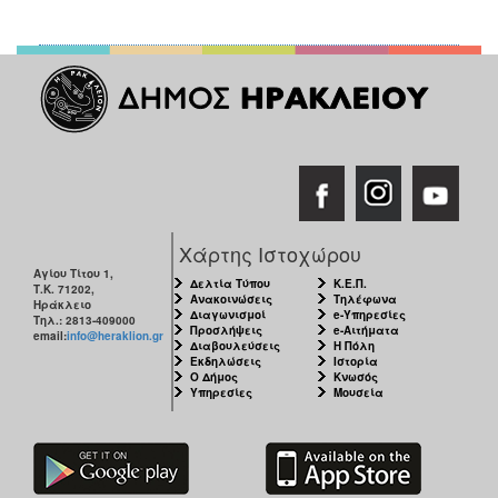
Χάρτης Ιστοχώρου
Αγίου Τίτου 1,
Δελτία Τύπου
Κ.Ε.Π.
Τ.Κ. 71202,
Ανακοινώσεις
Τηλέφωνα
Ηράκλειο
Διαγωνισμοί
e-Υπηρεσίες
Τηλ.: 2813-409000
Προσλήψεις
e-Αιτήματα
email:
info@heraklion.gr
Διαβουλεύσεις
Η Πόλη
Εκδηλώσεις
Ιστορία
Ο Δήμος
Κνωσός
Υπηρεσίες
Μουσεία