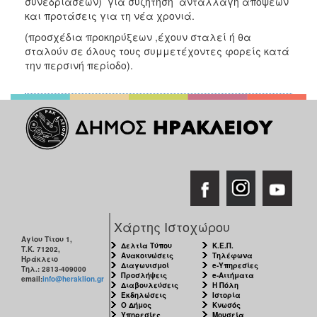
συνεδριάσεων) για συζήτηση ανταλλαγή απόψεων
και προτάσεις για τη νέα χρονιά.
(προσχέδια προκηρύξεων ,έχουν σταλεί ή θα
σταλούν σε όλους τους συμμετέχοντες φορείς κατά
την περσινή περίοδο).
Χάρτης Ιστοχώρου
Αγίου Τίτου 1,
Δελτία Τύπου
Κ.Ε.Π.
Τ.Κ. 71202,
Ανακοινώσεις
Τηλέφωνα
Ηράκλειο
Διαγωνισμοί
e-Υπηρεσίες
Τηλ.: 2813-409000
Προσλήψεις
e-Αιτήματα
email:
info@heraklion.gr
Διαβουλεύσεις
Η Πόλη
Εκδηλώσεις
Ιστορία
Ο Δήμος
Κνωσός
Υπηρεσίες
Μουσεία