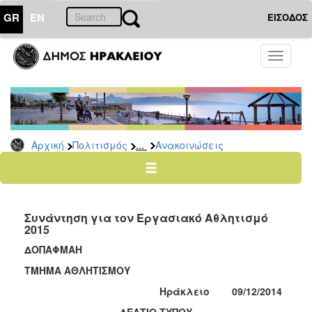
GR
EN
ΕΙΣΟΔΟΣ
ΠΟΛΙΤΙΣΜΟΣ
Toggle
navigati
Αθλητισμός
Ποδήλατα
...
Αρχική
Πολιτισμός
Ανακοινώσεις
Ο
ΤΟΠΟΣ
ΜΑΣ
Συνάντηση για τον Εργασιακό Αθλητισμό
Ο
2015
ΔΗΜΟΣ
ΔΟΠΑΦΜΑΗ
ΑΝΘΕΚΤΙΚΗ
ΤΜΗΜΑ ΑΘΛΗΤΙΣΜΟΥ
ΠΟΛΗ
Ηράκλειο 09/12/2014
ΔΕΛΤΙΟ ΤΥΠΟΥ