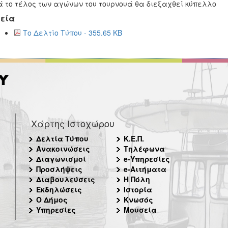
 το τέλος των αγώνων του τουρνουά θα διεξαχθεί κύπελλο
εία
Το Δελτίο Τύπου - 355.65 KB
Χάρτης Ιστοχώρου
Δελτία Τύπου
Κ.Ε.Π.
Ανακοινώσεις
Τηλέφωνα
Διαγωνισμοί
e-Υπηρεσίες
Προσλήψεις
e-Αιτήματα
Διαβουλεύσεις
Η Πόλη
Εκδηλώσεις
Ιστορία
Ο Δήμος
Κνωσός
Υπηρεσίες
Μουσεία