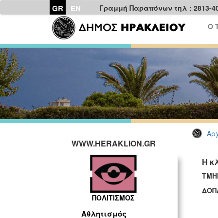
GR
EN
Γραμμή Παραπόνων τηλ : 2813-4
Ο 
Αρχ
WWW.HERAKLION.GR
Η κ
ΤΜΗ
ΔΟΠ
ΠΟΛΙΤΙΣΜΟΣ
Αθλητισμός