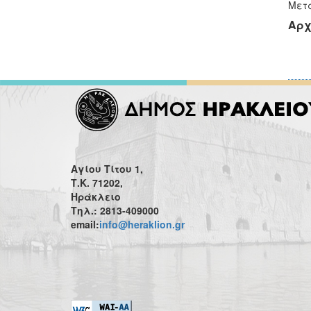
Μετά
Αρχ
Αγίου Τίτου 1,
Τ.Κ. 71202,
Ηράκλειο
Τηλ.: 2813-409000
email:
info@heraklion.gr