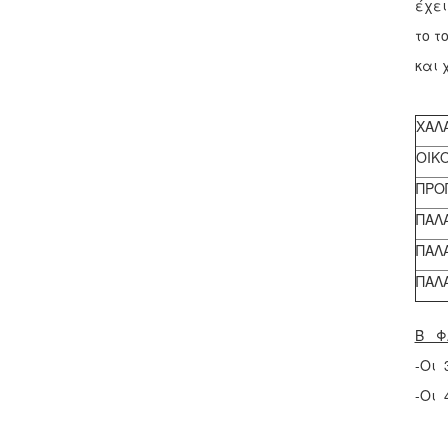
έχει
το τ
και 
ΧΑΛ
ΟΙΚ
ΠΡΟ
ΠΑΛ
ΠΑΛΑ
ΠΑΛ
Β Φ
-Οι 
-Οι 