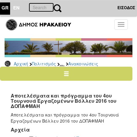
GR
EN
ΕΙΣΟΔΟΣ
ΠΟΛΙΤΙΣΜΟΣ
Toggle
navigati
Αθλητισμός
Ποδήλατα
...
Αρχική
Πολιτισμός
Ανακοινώσεις
Ο
ΤΟΠΟΣ
ΜΑΣ
Αποτελέσματα και πρόγραμμα του 4ου
Ο
Τουρνουά Εργαζομένων Βόλλευ 2016 του
ΔΗΜΟΣ
ΔΟΠΑΦΜΑΗ
Αποτελέσματα και πρόγραμμα του 4ου Τουρνουά
ΑΝΘΕΚΤΙΚΗ
ΠΟΛΗ
Εργαζομένων Βόλλευ 2016 του ΔΟΠΑΦΜΑΗ
Αρχεία