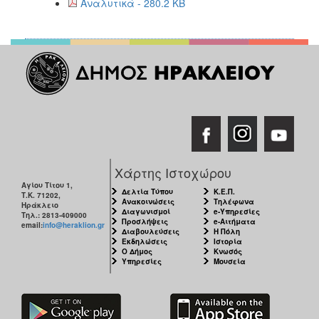
Αναλυτικά - 280.2 KB
Χάρτης Ιστοχώρου
Αγίου Τίτου 1,
Δελτία Τύπου
Κ.Ε.Π.
Τ.Κ. 71202,
Ανακοινώσεις
Τηλέφωνα
Ηράκλειο
Διαγωνισμοί
e-Υπηρεσίες
Τηλ.: 2813-409000
Προσλήψεις
e-Αιτήματα
email:
info@heraklion.gr
Διαβουλεύσεις
Η Πόλη
Εκδηλώσεις
Ιστορία
Ο Δήμος
Κνωσός
Υπηρεσίες
Μουσεία