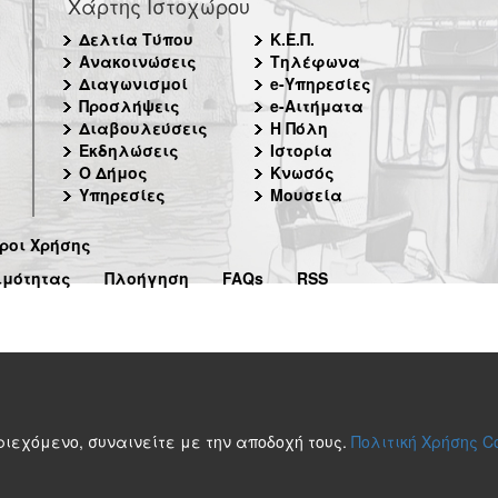
Χάρτης Ιστοχώρου
Δελτία Τύπου
Κ.Ε.Π.
Ανακοινώσεις
Τηλέφωνα
Διαγωνισμοί
e-Υπηρεσίες
Προσλήψεις
e-Αιτήματα
Διαβουλεύσεις
Η Πόλη
Εκδηλώσεις
Ιστορία
Ο Δήμος
Κνωσός
Υπηρεσίες
Μουσεία
ροι Χρήσης
ιμότητας
Πλοήγηση
FAQs
RSS
περιεχόμενο, συναινείτε με την αποδοχή τους.
Πολιτική Χρήσης C