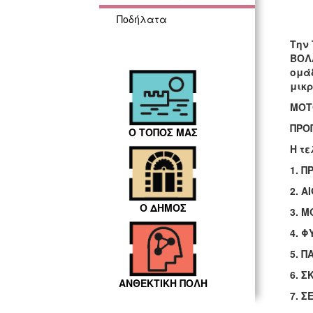
Ποδήλατα
Την 
ΒΟΛ
ομάδ
μικρ
ΜΟΤΟ
ΠΡΟ
Ο ΤΟΠΟΣ ΜΑΣ
Η τε
1. 
2. Α
Ο ΔΗΜΟΣ
3. Μ
4. Φ
5. Π
6. Σ
ΑΝΘΕΚΤΙΚΗ ΠΟΛΗ
7. Σ