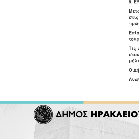
8. Ε
Μετ
στις
πρώ
Επί
του
Τις
στο
μέλο
Ο Δή
Αναν