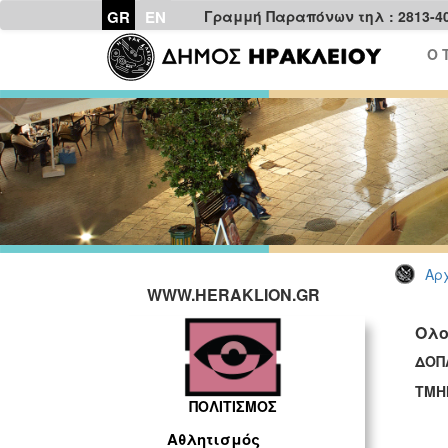
GR
EN
Γραμμή Παραπόνων τηλ : 2813-4
Ο 
Αρχ
WWW.HERAKLION.GR
Ολο
ΔΟΠ
ΤΜΗ
ΠΟΛΙΤΙΣΜΟΣ
Αθλητισμός