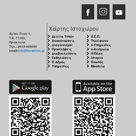
Χάρτης Ιστοχώρου
Αγίου Τίτου 1,
Δελτία Τύπου
Κ.Ε.Π.
Τ.Κ. 71202,
Ανακοινώσεις
Τηλέφωνα
Ηράκλειο
Διαγωνισμοί
e-Υπηρεσίες
Τηλ.: 2813-409000
Προσλήψεις
e-Αιτήματα
email:
info@heraklion.gr
Διαβουλεύσεις
Η Πόλη
Εκδηλώσεις
Ιστορία
Ο Δήμος
Κνωσός
Υπηρεσίες
Μουσεία