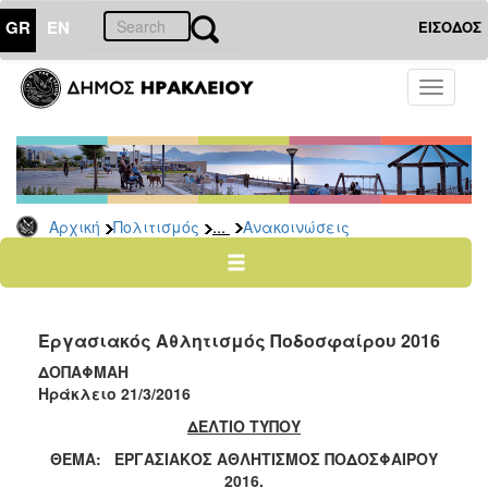
GR
EN
ΕΙΣΟΔΟΣ
ΠΟΛΙΤΙΣΜΟΣ
Toggle
navigati
Αθλητισμός
Ποδήλατα
...
Αρχική
Πολιτισμός
Ανακοινώσεις
Ο
ΤΟΠΟΣ
ΜΑΣ
Εργασιακός Αθλητισμός Ποδοσφαίρου 2016
Ο
ΔΗΜΟΣ
ΔΟΠΑΦΜΑΗ
Ηράκλειο
21
/3/2016
ΑΝΘΕΚΤΙΚΗ
ΔΕΛΤΙΟ ΤΥΠΟΥ
ΠΟΛΗ
ΘΕΜΑ: ΕΡΓΑΣΙΑΚΟΣ ΑΘΛΗΤΙΣΜΟΣ ΠΟΔΟΣΦΑΙΡΟΥ
2016.