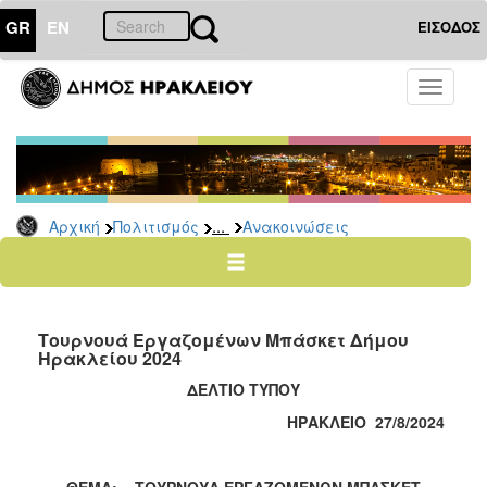
GR
EN
ΕΙΣΟΔΟΣ
ΠΟΛΙΤΙΣΜΟΣ
Toggle
navigati
Αθλητισμός
Ποδήλατα
...
Αρχική
Πολιτισμός
Ανακοινώσεις
Ο
ΤΟΠΟΣ
ΜΑΣ
Τουρνουά Εργαζομένων Μπάσκετ Δήμου
Ο
Ηρακλείου 2024
ΔΗΜΟΣ
ΔΕΛΤΙΟ ΤΥΠΟΥ
ΑΝΘΕΚΤΙΚΗ
ΗΡΑΚΛΕΙΟ 27/8/2024
ΠΟΛΗ
ΘΕΜΑ: ΤΟΥΡΝΟΥΑ ΕΡΓΑΖΟΜΕΝΩΝ ΜΠΑΣΚΕΤ