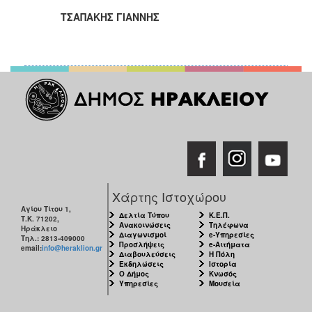
ΤΣΑΠΑΚΗΣ ΓΙΑΝΝΗΣ
Χάρτης Ιστοχώρου
Αγίου Τίτου 1,
Δελτία Τύπου
Κ.Ε.Π.
Τ.Κ. 71202,
Ανακοινώσεις
Τηλέφωνα
Ηράκλειο
Διαγωνισμοί
e-Υπηρεσίες
Τηλ.: 2813-409000
Προσλήψεις
e-Αιτήματα
email:
info@heraklion.gr
Διαβουλεύσεις
Η Πόλη
Εκδηλώσεις
Ιστορία
Ο Δήμος
Κνωσός
Υπηρεσίες
Μουσεία