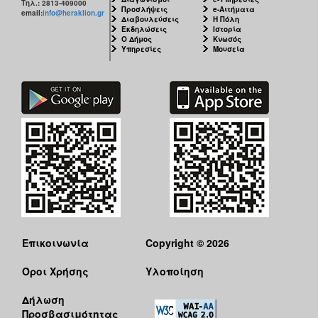
Τηλ.: 2813-409000
Προσλήψεις
e-Αιτήματα
email:
info@heraklion.gr
Διαβουλεύσεις
Η Πόλη
Εκδηλώσεις
Ιστορία
Ο Δήμος
Κνωσός
Υπηρεσίες
Μουσεία
Επικοινωνία
Copyright © 2026
Όροι Χρήσης
Υλοποίηση
Δήλωση
Προσβασιμότητας