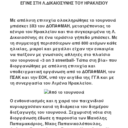
ΕΓΙΝΕ ΣΤΗ Λ.ΔΙΚΑΙΟΣΥΝΗΣ ΤΟΥ ΗΡΑΚΛΕΙΟΥ
Με απόλυτη επιτυχία ολοκληρώθηκε το τουρνουά
μπάσκετ 3Χ3 του ΔΟΠΑΦΜΑΗ, μετατρέποντας το
κέντρο του Ηρακλείου και πιο συγκεκριμένα τη Λ.
Δικαιοσύνης σε ένα τεράστιο γήπεδο μπάσκετ. Με
τη συμμετοχή περισσότερων από 800 ατόμων κάθε
ηλικίας, μικροί και μεγάλοι είχαν την ευκαιρία
να παίξουν με γνωστούς αθλητές στο πλαίσιο
του τουρνουά «3
on
3
streetball
- Τάπα στη βία» που
διοργανώθηκε με απόλυτη επιτυχία και
υποδειγματική οργάνωση από το ΔΟΠΑΦΜΑΗ, τον
ΠΣΑΚ και την ΕΟΚ, υπό την αιγίδα της ΓΓΑ και με
τη συνεργασία του Λιμένα Ηρακλείου.
Ο ενθουσιασμός και η χαρά του παιχνιδιού
κυριαρχούσαν κατά τη διάρκεια του διημέρου
διεξαγωγής του τουρνουά. Ξεχωριστή νότα στη
διοργάνωση έδωσε η παρουσία των Μανόλης
Παπαμακάριος, Νίκος Παπανικολόπουλος,