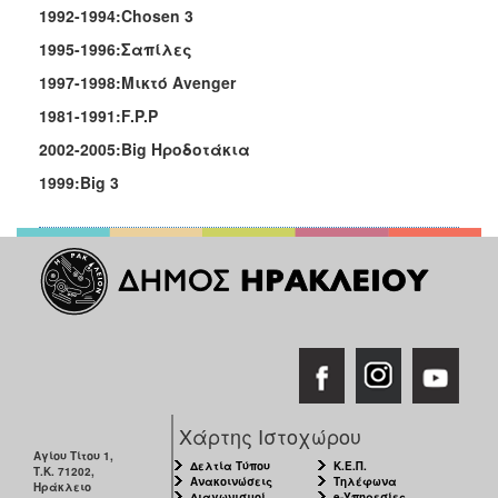
1992-1994:Chosen 3
1995-1996:
Σαπίλες
1997-1998:M
ικτό
Avenger
1981-1991:F.P.P
2002-2005:Big
Ηροδοτάκια
1999
:Big 3
Χάρτης Ιστοχώρου
Αγίου Τίτου 1,
Δελτία Τύπου
Κ.Ε.Π.
Τ.Κ. 71202,
Ανακοινώσεις
Τηλέφωνα
Ηράκλειο
Διαγωνισμοί
e-Υπηρεσίες