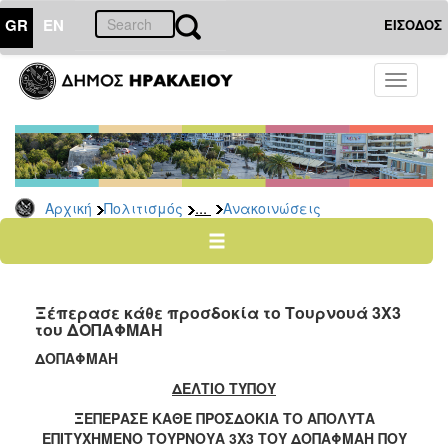
GR
EN
ΕΙΣΟΔΟΣ
ΠΟΛΙΤΙΣΜΟΣ
Toggle
navigati
Αθλητισμός
Ποδήλατα
...
Αρχική
Πολιτισμός
Ανακοινώσεις
Ο
ΤΟΠΟΣ
ΜΑΣ
Ξέπερασε κάθε προσδοκία το Τουρνουά 3Χ3
Ο
του ΔΟΠΑΦΜΑΗ
ΔΗΜΟΣ
ΔΟΠΑΦΜΑΗ
ΑΝΘΕΚΤΙΚΗ
ΔΕΛΤΙΟ ΤΥΠΟΥ
ΠΟΛΗ
ΞΕΠΕΡΑΣΕ ΚΑΘΕ ΠΡΟΣΔΟΚΙΑ ΤΟ ΑΠΟΛΥΤΑ
ΕΠΙΤΥΧΗΜΕΝΟ ΤΟΥΡΝΟΥΑ 3Χ3 ΤΟΥ ΔΟΠΑΦΜΑΗ ΠΟΥ