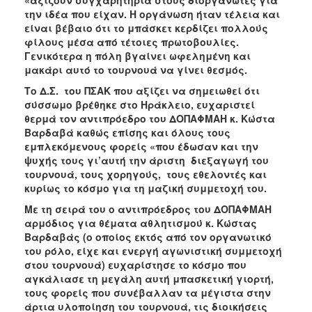
«αξίζουν συγχαρητήρια στους διοργανωτές για
την ιδέα που είχαν. Η οργάνωση ήταν τέλεια και
είναι βέβαιο ότι το μπάσκετ κερδίζει πολλούς
φίλους μέσα από τέτοιες πρωτοβουλίες.
Γενικότερα η πόλη βγαίνει ωφελημένη και
μακάρι αυτό το τουρνουά να γίνει θεσμός.
Το Δ.Σ. του ΠΣΑΚ που αξίζει να σημειωθεί ότι
σύσσωμο βρέθηκε στο Ηράκλειο, ευχαριστεί
θερμά τον αντιπρόεδρο του ΔΟΠΑΦΜΑΗ κ. Κώστα
Βαρδαβά καθώς επίσης και όλους τους
εμπλεκόμενους φορείς «που έδωσαν και την
ψυχής τους γι’αυτή την άριστη διεξαγωγή του
τουρνουά, τους χορηγούς, τους εθελοντές και
κυρίως το κόσμο για τη μαζική συμμετοχή του.
Με τη σειρά του ο αντιπρόεδρος του ΔΟΠΑΦΜΑΗ
αρμόδιος για θέματα αθλητισμού κ. Κώστας
Βαρδαβάς (ο οποίος εκτός από τον οργανωτικό
του ρόλο, είχε και ενεργή αγωνιστική συμμετοχή
στου τουρνουά) ευχαρίστησε το κόσμο που
αγκάλιασε τη μεγάλη αυτή μπασκετική γιορτή,
τους φορείς που συνέβαλλαν τα μέγιστα στην
άρτια υλοποίηση του τουρνουά, τις διοικήσεις