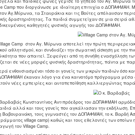
γελα και παιδικές φωνές γέμισε το γήπεδο του Αγ. Μύρωνα τ
age Camp που διοργάνωσε με ιδιαίτερη επιτυχία ο ΔΟΠΑΦΜΑΗ. Μ
τον Αγ.Μύρωνα, τα Σταυράκια και τις Βούτες απόλαυσαν περι
κής δραστηριότητας. Τα παιδιά συμμετείχαν σε μια σειρά 
δικευμένους καθηγητές φυσικής αγωγής του ΔΟΠΑΦΜΑΗ.
illage Camp στον Αγ. Μύρωνα αποτελεί την πρώτη περιφερει
κού αθλητισμού, και συνδυάζει την σωματική άσκηση με την π
ικότητα που απαιτεί. Ξεφεύγει από τη συνήθη ενασχόληση τω
ζεται σε νέες μορφές φυσικής δραστηριότητας, πάντα με παρ
ρά ενθουσιασμένοι τόσο οι γονείς των μικρών παιδιών όσο κα
ΔΟΠΑΦΜΑΗ έκαναν λόγο για ένα καινοτόμο πρόγραμμα μέσα α
τούν νέες εμπειρίες και αυτοπεποίθηση καλλιεργώντας παρ
 Βαρδαβάς Κωνσταντίνος Αντιπρόεδρος του ΔΟΠΑΦΜΑΗ αρμόδι
αιδιά αλλά και τους γονείς που αγκάλιασαν την εκδήλωση. Επί
 Βαβουρανάκη, τους γυμναστές του ΔΟΠΑΦΜΑΗ, το κ. Βαρδή Ασ
ράμματος village camp) καθώς και τους εθελοντές των οποίων η
αγωγή του Village Camp.
σημείωτος είναι επίσης και ο ‘πράσινος’ και φιλικός προς το