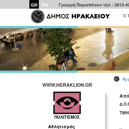
GR
EN
Γραμμή Παραπόνων τηλ : 2813-4
Ο 
Αρχ
WWW.HERAKLION.GR
Από
Δ.Ο.
ΤΜΗ
ΠΟΛΙΤΙΣΜΟΣ
Αθλητισμός