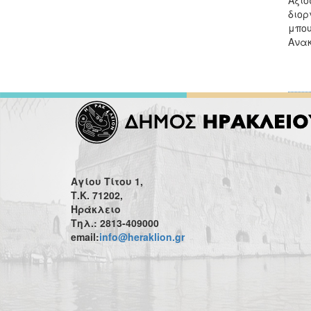
διορ
μπου
Ανακ
Αγίου Τίτου 1,
Τ.Κ. 71202,
Ηράκλειο
Τηλ.: 2813-409000
email:
info@heraklion.gr