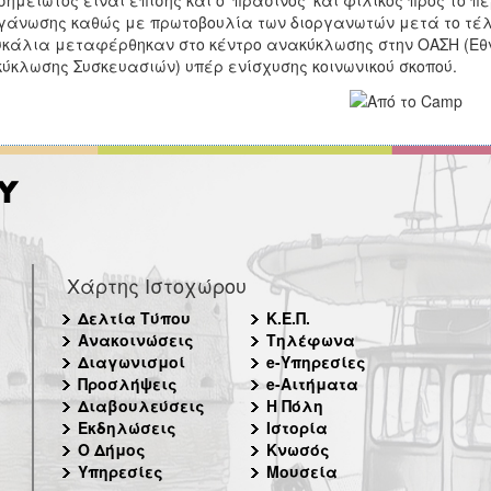
γάνωσης καθώς με πρωτοβουλία των διοργανωτών μετά το τέλ
κάλια μεταφέρθηκαν στο κέντρο ανακύκλωσης στην ΟΑΣΗ (Εθν
ύκλωσης Συσκευασιών) υπέρ ενίσχυσης κοινωνικού σκοπού.
Χάρτης Ιστοχώρου
Δελτία Τύπου
Κ.Ε.Π.
Ανακοινώσεις
Τηλέφωνα
Διαγωνισμοί
e-Υπηρεσίες
Προσλήψεις
e-Αιτήματα
Διαβουλεύσεις
Η Πόλη
Εκδηλώσεις
Ιστορία
Ο Δήμος
Κνωσός
Υπηρεσίες
Μουσεία