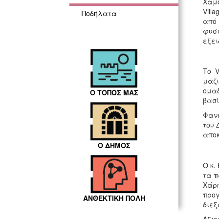
Χαμό
Vill
Ποδήλατα
από 
φυσι
εξει
Το V
μαζι
ομαδ
Ο ΤΟΠΟΣ ΜΑΣ
βασί
Φανε
του 
αποκ
Ο ΔΗΜΟΣ
Ο κ.
τα π
Χάρη
προγ
ΑΝΘΕΚΤΙΚΗ ΠΟΛΗ
διεξ
Αξιο