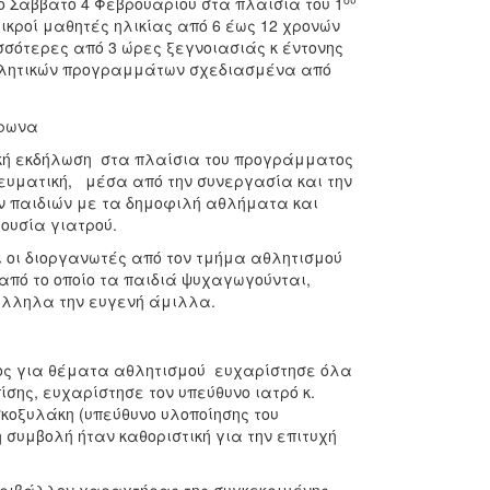
ο Σάββατο 4 Φεβρουαρίου στα πλαίσια του 1
ικροί μαθητές ηλικίας από 6 έως 12 χρονών
σσότερες από 3 ώρες ξεγνοιασιάς κ έντονης
αθλητικών προγραμμάτων σχεδιασμένα από
ακή εκδήλωση στα πλαίσια του προγράμματος
νευματική, μέσα από την συνεργασία και την
ν παιδιών με τα δημοφιλή αθλήματα και
ουσία γιατρού.
ι οι διοργανωτές από τον τμήμα αθλητισμού
πό το οποίο τα παιδιά ψυχαγωγούνται,
άλληλα την ευγενή άμιλλα.
ος για θέματα αθλητισμού ευχαρίστησε όλα
σης, ευχαρίστησε τον υπεύθυνο ιατρό κ.
κοξυλάκη (υπεύθυνο υλοποίησης του
 συμβολή ήταν καθοριστική για την επιτυχή
 περιβάλλον χαραχτήρας της συγκεκριμένης