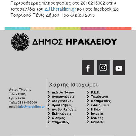
Περισσότερες πληροφορίες στο 2810215082 στην
ιστοσελίδα του
Δ.Η.heraklion.gr
και στο facebook :2ο
Τουρνουά Τένις Δήμου Ηρακλείου 2015
Χάρτης Ιστοχώρου
Αγίου Τίτου 1,
Δελτία Τύπου
Κ.Ε.Π.
Τ.Κ. 71202,
Ανακοινώσεις
Τηλέφωνα
Ηράκλειο
Διαγωνισμοί
e-Υπηρεσίες
Τηλ.: 2813-409000
Προσλήψεις
e-Αιτήματα
email:
info@heraklion.gr
Διαβουλεύσεις
Η Πόλη
Εκδηλώσεις
Ιστορία
Ο Δήμος
Κνωσός
Υπηρεσίες
Μουσεία