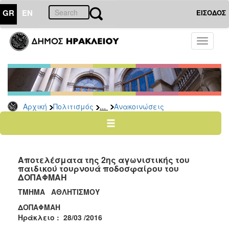
GR
EN
ΕΙΣΟΔΟΣ
ΠΟΛΙΤΙΣΜΟΣ
Toggle
navigati
Αθλητισμός
Ποδήλατα
...
Αρχική
Πολιτισμός
Ανακοινώσεις
Ο
ΤΟΠΟΣ
ΜΑΣ
Αποτελέσματα της 2ης αγωνιστικής του
Ο
παιδικού τουρνουά ποδοσφαίρου του
ΔΗΜΟΣ
ΔΟΠΑΦΜΑΗ
ΤΜΗΜΑ ΑΘΛΗΤΙΣΜΟΥ
ΑΝΘΕΚΤΙΚΗ
ΠΟΛΗ
ΔΟΠΑΦΜΑΗ
Ηράκλειο : 28/03 /2016