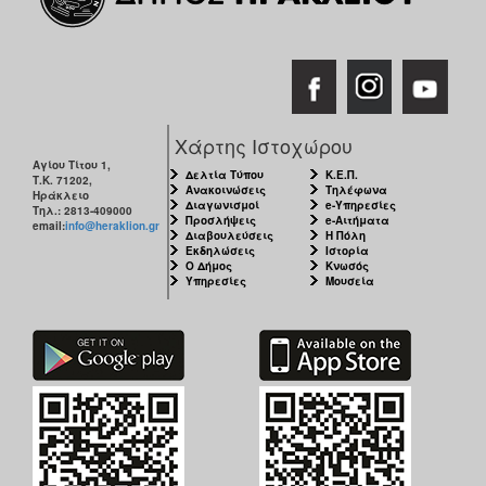
Χάρτης Ιστοχώρου
Αγίου Τίτου 1,
Δελτία Τύπου
Κ.Ε.Π.
Τ.Κ. 71202,
Ανακοινώσεις
Τηλέφωνα
Ηράκλειο
Διαγωνισμοί
e-Υπηρεσίες
Τηλ.: 2813-409000
Προσλήψεις
e-Αιτήματα
email:
info@heraklion.gr
Διαβουλεύσεις
Η Πόλη
Εκδηλώσεις
Ιστορία
Ο Δήμος
Κνωσός
Υπηρεσίες
Μουσεία