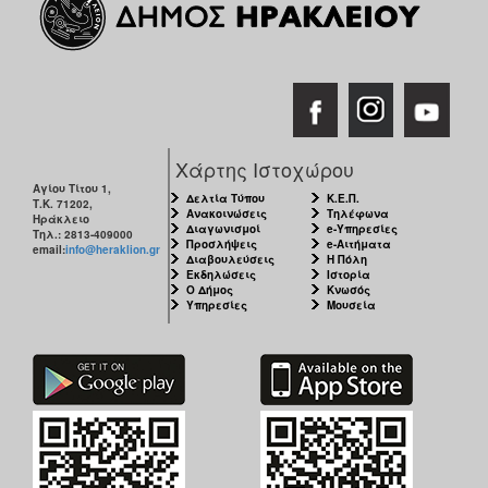
Χάρτης Ιστοχώρου
Αγίου Τίτου 1,
Δελτία Τύπου
Κ.Ε.Π.
Τ.Κ. 71202,
Ανακοινώσεις
Τηλέφωνα
Ηράκλειο
Διαγωνισμοί
e-Υπηρεσίες
Τηλ.: 2813-409000
Προσλήψεις
e-Αιτήματα
email:
info@heraklion.gr
Διαβουλεύσεις
Η Πόλη
Εκδηλώσεις
Ιστορία
Ο Δήμος
Κνωσός
Υπηρεσίες
Μουσεία