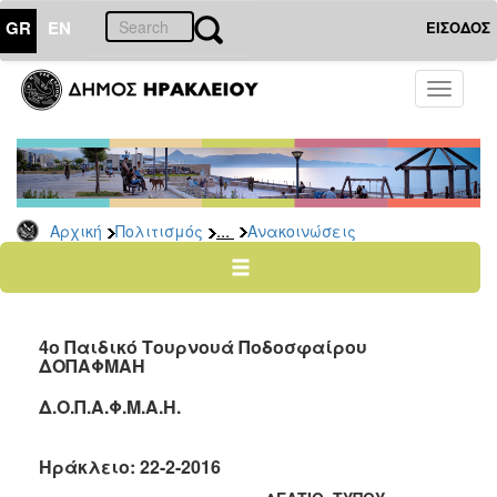
GR
EN
ΕΙΣΟΔΟΣ
ΠΟΛΙΤΙΣΜΟΣ
Toggle
navigati
Αθλητισμός
Ποδήλατα
...
Αρχική
Πολιτισμός
Ανακοινώσεις
Ο
ΤΟΠΟΣ
ΜΑΣ
4ο Παιδικό Τουρνουά Ποδοσφαίρου
Ο
ΔΟΠΑΦΜΑΗ
ΔΗΜΟΣ
Δ.Ο.Π.Α.Φ.Μ.Α.Η.
ΑΝΘΕΚΤΙΚΗ
ΠΟΛΗ
Ηράκλειο: 22
-2-201
6