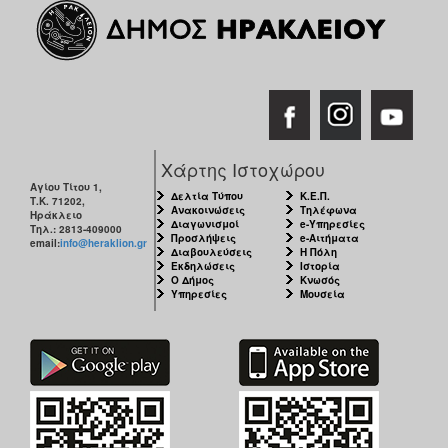
Χάρτης Ιστοχώρου
Αγίου Τίτου 1,
Δελτία Τύπου
Κ.Ε.Π.
Τ.Κ. 71202,
Ανακοινώσεις
Τηλέφωνα
Ηράκλειο
Διαγωνισμοί
e-Υπηρεσίες
Τηλ.: 2813-409000
Προσλήψεις
e-Αιτήματα
email:
info@heraklion.gr
Διαβουλεύσεις
Η Πόλη
Εκδηλώσεις
Ιστορία
Ο Δήμος
Κνωσός
Υπηρεσίες
Μουσεία