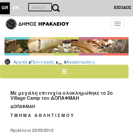
GR
EN
ΕΙΣΟΔΟΣ
ΠΟΛΙΤΙΣΜΟΣ
Toggle
navigati
Αθλητισμός
Ποδήλατα
...
Αρχική
Πολιτισμός
Ανακοινώσεις
Ο
ΤΟΠΟΣ
ΜΑΣ
Με μεγάλη επιτυχία ολοκληρώθηκε το 2ο
Ο
Village Camp του ΔΟΠΑΦΜΑΗ
ΔΗΜΟΣ
ΔΟΠΑΦΜΑΗ
ΑΝΘΕΚΤΙΚΗ
Τ Μ Η Μ Α Α Θ Λ Η Τ Ι Σ Μ Ο Υ
ΠΟΛΗ
Ηράκλειο 23/05/2012