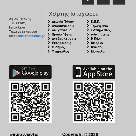
Χάρτης Ιστοχώρου
Αγίου Τίτου 1,
Δελτία Τύπου
Κ.Ε.Π.
Τ.Κ. 71202,
Ανακοινώσεις
Τηλέφωνα
Ηράκλειο
Διαγωνισμοί
e-Υπηρεσίες
Τηλ.: 2813-409000
Προσλήψεις
e-Αιτήματα
email:
info@heraklion.gr
Διαβουλεύσεις
Η Πόλη
Εκδηλώσεις
Ιστορία
Ο Δήμος
Κνωσός
Υπηρεσίες
Μουσεία
Επικοινωνία
Copyright © 2026