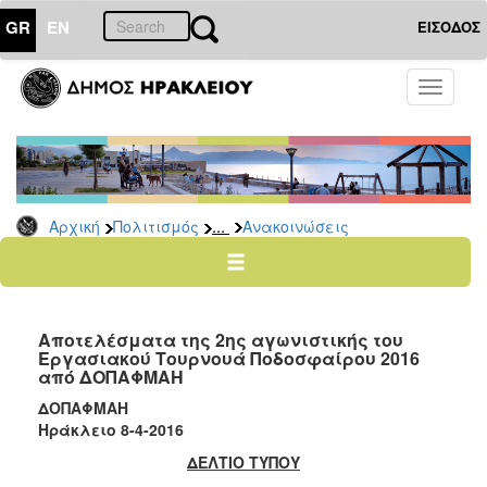
GR
EN
ΕΙΣΟΔΟΣ
ΠΟΛΙΤΙΣΜΟΣ
Toggle
navigati
Αθλητισμός
Ποδήλατα
...
Αρχική
Πολιτισμός
Ανακοινώσεις
Ο
ΤΟΠΟΣ
ΜΑΣ
Αποτελέσματα της 2ης αγωνιστικής του
Ο
Εργασιακού Τουρνουά Ποδοσφαίρου 2016
ΔΗΜΟΣ
από ΔΟΠΑΦΜΑΗ
ΔΟΠΑΦΜΑΗ
ΑΝΘΕΚΤΙΚΗ
ΠΟΛΗ
Ηράκλειο 8-4-2016
ΔΕΛΤΙΟ ΤΥΠΟΥ