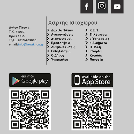
Χάρτης Ιστοχώρου
Αγίου Τίτου 1,
Δελτία Τύπου
Κ.Ε.Π.
Τ.Κ. 71202,
Ανακοινώσεις
Τηλέφωνα
Ηράκλειο
Διαγωνισμοί
e-Υπηρεσίες
Τηλ.: 2813-409000
Προσλήψεις
e-Αιτήματα
email:
info@heraklion.gr
Διαβουλεύσεις
Η Πόλη
Εκδηλώσεις
Ιστορία
Ο Δήμος
Κνωσός
Υπηρεσίες
Μουσεία