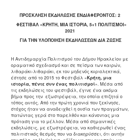
Αποκριά
ΠΡΟΣΚΛΗΣΗ ΕΚΔΗΛΩΣΗΣ ΕΝΔΙΑΦΕΡΟΝΤΟΣ: 2
Χριστούγεννα
–
ΦΕΣΤΙΒΑΛ «ΚΡΗΤΗ, ΜΙΑ ΙΣΤΟΡΙΑ, 5+1 ΠΟΛΙΤΙΣΜΟΙ»
Πρωτοχρονιά
2021
Πολιτιστικοί
ΓΙΑ ΤΗΝ ΥΛΟΠΟΙΗΣΗ ΕΚΔΗΛΩΣΕΩΝ ΔΙΑ ΖΩΣΗΣ
Αγώνες
Θερινός
Η Αντιδημαρχία Πολιτισμού του Δήμου Ηρακλείου με
Δημοτικός
οραματικό σχεδιασμό και σε πείσμα των καιρών,
Κινηματογράφος
λιθαράκι-λιθαράκι, εκ του μηδενός κυριολεκτικά,
Ημέρες
έστησε από το 2015 το Φεστιβάλ «
Κρήτη, μια
Μεσογειακού
ιστορία, πέντε συν ένας πολιτισμοί
». Μέσα από
Κινηματογράφου
τις εκδηλώσεις του φεστιβάλ, έγινε ένα ακόμα
βήμα προς την εξωστρέφεια, την οποία επιζητά ο
Φεστιβάλ
τόπος αυτός. Από την πρώτη χρονιά που ξεκίνησε,
Πιάνου
στόχος ήταν να αναδειχθεί η ουσία των πραγμάτων,
Μαθητικό
πατώντας γερά στο παρελθόν και κάνοντας μια
Καλλιτεχνικό
πρόταση για το μέλλον. Μέσα από σημαντικές
Φεστιβάλ
εκδηλώσεις, με εξωστρέφεια, να καθιερωθεί ένας
πολιτιστικός θεσμός που να διακηρύσσει, ότι αυτήν
Συμπόσιο
την πόλη, το Ηράκλειο, αξίζει να την αγαπούν, να