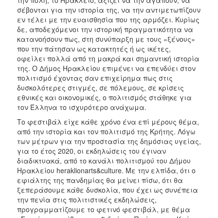
Γλυπτικής
σέβονται για την ιστορία της, να την αντιμετωπίζουν
Αρχείο
εν τέλει με την ευαισθησία που της αρμόζει. Κυρίως
Εκδηλώσεων
δε, αποδεχόμενοι την ιστορική πραγματικότητα να
κατανοήσουν πως, στη συνύπαρξη με τους «ξένους»
που την πάτησαν ως κατακτητές ή ως ικέτες,
οφείλει πολλά από τη μακρά και σημαντική ιστορία
της. Ο Δήμος Ηρακλείου επιμένει να επενδύει στον
Ο
πολιτισμό έχοντας σαν επιχείρημα πως στις
ΤΟΠΟΣ
ΜΑΣ
δυσκολότερες στιγμές, σε πόλεμους, σε κρίσεις
εθνικές και οικονομικές, ο πολιτισμός στάθηκε για
τον Έλληνα το ισχυρότερο ανάχωμα.
Ο
ΔΗΜΟΣ
Το φεστιβάλ είχε κάθε χρόνο ένα επί μέρους θέμα,
από την ιστορία και τον πολιτισμό της Κρήτης. Λόγω
ΑΝΘΕΚΤΙΚΗ
των μέτρων για την προστασία της δημόσιας υγείας,
ΠΟΛΗ
για το έτος 2020, οι εκδηλώσεις του έγιναν
διαδικτυακά, από το κανάλι πολιτισμού του Δήμου
Ηρακλείου heraklionarts&culture. Με την ελπίδα, ότι ο
εφιάλτης της πανδημίας θα μείνει πίσω, ότι θα
ξεπεράσουμε κάθε δυσκολία, που έχει ως συνέπεια
την πενία στις πολιτιστικές εκδηλώσεις,
προγραμματίζουμε το φετινό φεστιβάλ, με θέμα