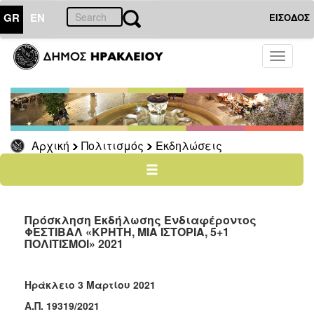
GR
EN
ΕΙΣΟΔΟΣ
ΠΟΛΙΤΙΣΜΟΣ
Toggle
navigati
Εκδηλώσεις
Ηράκλειο
–
Καλοκαίρι
Αρχική
Πολιτισμός
Εκδηλώσεις
Φεστιβάλ
των
Τειχών
Τέχνη
καθ’
Πρόσκληση Εκδήλωσης Ενδιαφέροντος
οδόν
ΦΕΣΤΙΒΑΛ «ΚΡΗΤΗ, ΜΙΑ ΙΣΤΟΡΙΑ, 5+1
ΠΟΛΙΤΙΣΜΟΙ» 2021
Κρήτη
5
+
Ηράκλειο 3 Μαρτίου 2021
1
Α.Π. 19319/2021
Καστρινή