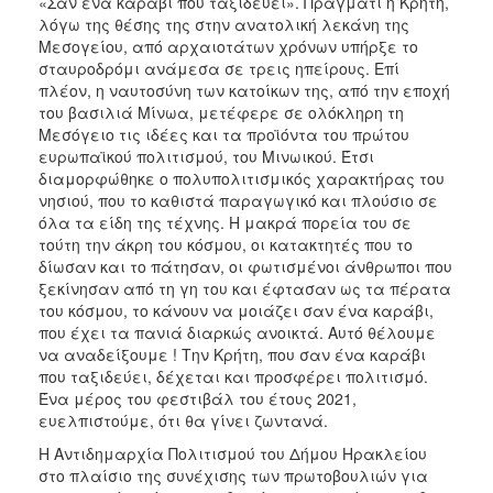
«Σαν ένα καράβι που ταξιδεύει». Πράγματι η Κρήτη,
λόγω της θέσης της στην ανατολική λεκάνη της
Μεσογείου, από αρχαιοτάτων χρόνων υπήρξε το
σταυροδρόμι ανάμεσα σε τρεις ηπείρους. Επί
πλέον, η ναυτοσύνη των κατοίκων της, από την εποχή
του βασιλιά Μίνωα, μετέφερε σε ολόκληρη τη
Μεσόγειο τις ιδέες και τα προϊόντα του πρώτου
ευρωπαϊκού πολιτισμού, του Μινωικού. Έτσι
διαμορφώθηκε ο πολυπολιτισμικός χαρακτήρας του
νησιού, που το καθιστά παραγωγικό και πλούσιο σε
όλα τα είδη της τέχνης. Η μακρά πορεία του σε
τούτη την άκρη του κόσμου, οι κατακτητές που το
δίωσαν και το πάτησαν, οι φωτισμένοι άνθρωποι που
ξεκίνησαν από τη γη του και έφτασαν ως τα πέρατα
του κόσμου, το κάνουν να μοιάζει σαν ένα καράβι,
που έχει τα πανιά διαρκώς ανοικτά. Αυτό θέλουμε
να αναδείξουμε ! Την Κρήτη, που σαν ένα καράβι
που ταξιδεύει, δέχεται και προσφέρει πολιτισμό.
Ένα μέρος του φεστιβάλ του έτους 2021,
ευελπιστούμε, ότι θα γίνει ζωντανά.
Η Αντιδημαρχία Πολιτισμού του Δήμου Ηρακλείου
στο πλαίσιο της συνέχισης των πρωτοβουλιών για