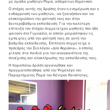
με ομάδα μαθητών Ρομά, απόφοιτων δημοτικού.
Ξενώνας
Ο στόχος αυτής της δράσης ήταν η ενημέρωση και η
Φιλοξενίας
ενθάρρυνση των μαθητών, να ξεκινήσουν και να
Γυναικών
ολοκληρώσουν την φοίτησή τους και στην
Κέντρο
δευτεροβάθμια εκπαίδευση. Για την καλύτερη
Κοινότητας
επίτευξη του στόχου συμμετείχαν μαθητές που ήδη
φοιτούν στο Γυμνάσιο, οι οποίοι μοιράστηκαν τις
Δράσεις
εμπειρίες από την φοίτησή τους σε αυτή την
βαθμίδα εκπαίδευσης. Επιπλέον συμμετείχε ο
Κοινωνικό
πρόεδρος του Συλλόγου «Δύο Αοράκια», ο οποίος
Φαρμακείο
μίλησε στα παιδιά για την αναγκαιότητα της
Κοινωνικό
συνέχισης και ολοκλήρωσης της εκπαίδευσης τους.
Παντοπωλείο
Η παραπάνω δράση οργανώθηκε και
Ισότητα
πραγματοποιήθηκε από την Ψυχολόγο του
των
Παραρτήματος Ρομά του Κέντρου Κοινότητας.
Φύλων
Υγεία
Αυτόματοι
Απινιδωτές