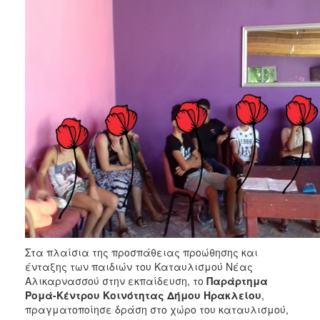
Φροντίδας
(Κ.Α.Π.Η.)
Κέντρα
Δημιουργικής
Απασχόλησης
Παιδιών
(Κ.Δ.Α.Π.)
Κέντρα
Ημερήσιας
Φροντίδας
Ηλικιωμένων
(Κ.Η.Φ.Η.)
Κ.Δ.Α.Π.Α.μεΑ.
Αδειοδότηση
&
Έλεγχος
Στα πλαίσια της προσπάθειας προώθησης και
Βρεφονηπιακών
ένταξης των παιδιών του Καταυλισμού Νέας
Σταθμών
Αλικαρνασσού στην εκπαίδευση, το
Παράρτημα
Ρομά-Κέντρου Κοινότητας Δήμου Ηρακλείου
,
Δημοτικό
πραγματοποίησε δράση στο χώρο του καταυλισμού,
Ιατρείο