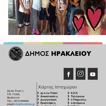
Χάρτης Ιστοχώρου
Αγίου Τίτου 1,
Δελτία Τύπου
Κ.Ε.Π.
Τ.Κ. 71202,
Ανακοινώσεις
Τηλέφωνα
Ηράκλειο
Διαγωνισμοί
e-Υπηρεσίες
Τηλ.: 2813-409000
Προσλήψεις
e-Αιτήματα
email:
info@heraklion.gr