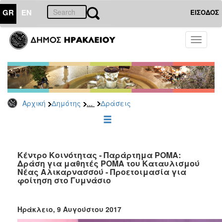
GR
EN
ΕΙΣΟΔΟΣ
ΔΗΜΟΤΗΣ
Toggle
navigati
Κοινωνική
Πολιτική
Νέα
-
Ανακοινώσεις
...
Αρχική
Δημότης
Δράσεις
Επιδόματα
&
Παροχές
για
Οικονομική
Κέντρο Κοινότητας - Παράρτημα ΡΟΜΑ:
Δράση για μαθητές ΡΟΜΑ του Καταυλισμού
Αδυναμία
Νέας Αλικαρνασσού - Προετοιμασία για
&
φοίτηση στο Γυμνάσιο
Φυσικές
Καταστροφές
Κέντρα
Ηράκλειο, 9 Αυγούστου 2017
Κοινοτικής