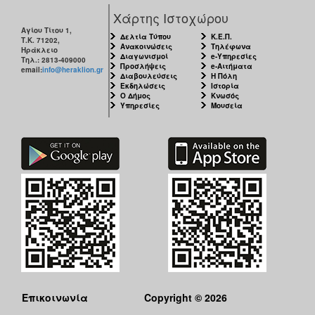
Χάρτης Ιστοχώρου
Αγίου Τίτου 1,
Δελτία Τύπου
Κ.Ε.Π.
Τ.Κ. 71202,
Ανακοινώσεις
Τηλέφωνα
Ηράκλειο
Διαγωνισμοί
e-Υπηρεσίες
Τηλ.: 2813-409000
Προσλήψεις
e-Αιτήματα
email:
info@heraklion.gr
Διαβουλεύσεις
Η Πόλη
Εκδηλώσεις
Ιστορία
Ο Δήμος
Κνωσός
Υπηρεσίες
Μουσεία
Επικοινωνία
Copyright © 2026