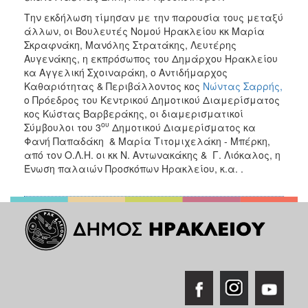
Την εκδήλωση τίμησαν με την παρουσία τους μεταξύ
άλλων, οι Βουλευτές Νομού Ηρακλείου κκ Μαρία
Σκραφνάκη, Μανόλης Στρατάκης, Λευτέρης
Αυγενάκης, η εκπρόσωπος του Δημάρχου Ηρακλείου
κα Αγγελική Σχοιναράκη, ο Αντιδήμαρχος
Καθαριότητας & Περιβάλλοντος κος
Νώντας Σαρρής,
ο Πρόεδρος του Κεντρικού Δημοτικού Διαμερίσματος
κος Κώστας Βαρβεράκης, οι διαμερισματικοί
ου
Σύμβουλοι του 3
Δημοτικού Διαμερίσματος κα
Φανή Παπαδάκη & Μαρία Τιτομιχελάκη - Μπέρκη,
από τον Ο.Λ.Η. οι κκ Ν. Αντωνακάκης & Γ. Λιόκαλος, η
Ένωση παλαιών Προσκόπων Ηρακλείου, κ.α. .