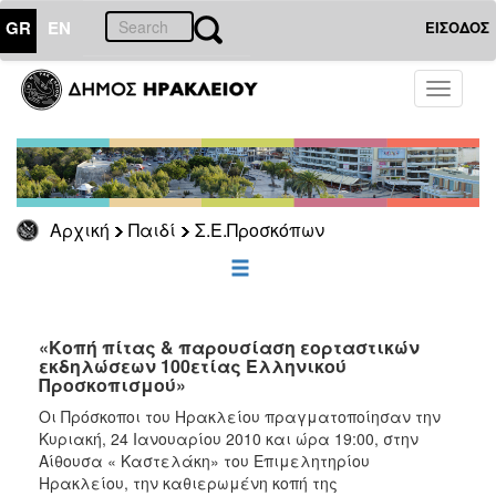
GR
EN
ΕΙΣΟΔΟΣ
ΠΑΙΔΙ
Toggle
navigati
ΕΠΙΚΑΙΡΟΤΗΤΑ
Αρχική
Παιδί
Σ.Ε.Προσκόπων
ΔΗΜΟΤΗΣ
ΕΠΙΣΚΕΠΤΗΣ
ΗΡΑΚΛΕΙΟ
«Κοπή πίτας & παρουσίαση εορταστικών
ΓΙΑ...
εκδηλώσεων 100ετίας Ελληνικού
Προσκοπισμού»
Οι Πρόσκοποι του Ηρακλείου πραγματοποίησαν την
Κυριακή, 24 Ιανουαρίου 2010 και ώρα 19:00, στην
Αίθουσα « Καστελάκη» του Επιμελητηρίου
Ηρακλείου, την καθιερωμένη κοπή της