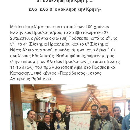
σε ολόκληρη την Κρήτη…..
έλα, έλα σ’ ολόκληρη την Κρήτη»
Μέσα στο κλίμα του εορτασμού των 100 χρόνων
Ελληνικού Προσκοπισμού, το Σαββατοκύριακο 27-
ο
28/2/2010, ογδόντα οκτώ (88) Πρόσκοποι από το 2
, το
ο
ο
ο
3
, το 4
Σύστημα Ηρακλείου και το 6
Σύστημα
Νέας Αλικαρνασσού, συνοδευόμενοι από δέκα (10)
ενηλίκους Εθελοντές Βαθμοφόρους, πήραν μέρος
στην εκδρομή του Κλάδου Προσκόπων (παιδιά ηλικίας
11-15 ετών) που πραγματοποιήθηκε στο Προσκοπικό
Κατασκηνωτικό κέντρο «Παράδεισος», στους
Αρμένους Ρεθύμνου.