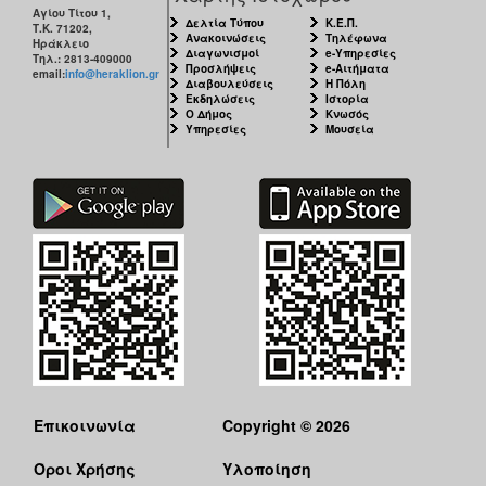
Αγίου Τίτου 1,
Δελτία Τύπου
Κ.Ε.Π.
Τ.Κ. 71202,
Ανακοινώσεις
Τηλέφωνα
Ηράκλειο
Διαγωνισμοί
e-Υπηρεσίες
Τηλ.: 2813-409000
Προσλήψεις
e-Αιτήματα
email:
info@heraklion.gr
Διαβουλεύσεις
Η Πόλη
Εκδηλώσεις
Ιστορία
Ο Δήμος
Κνωσός
Υπηρεσίες
Μουσεία
Επικοινωνία
Copyright © 2026
Όροι Χρήσης
Υλοποίηση