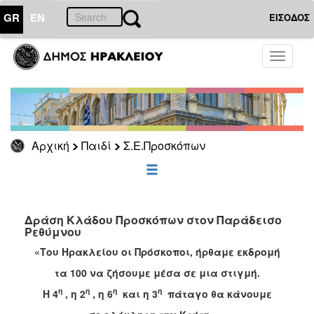
GR
EN
ΕΙΣΟΔΟΣ
ΠΑΙΔΙ
Toggle
navigati
ΕΠΙΚΑΙΡΟΤΗΤΑ
Αρχική
Παιδί
Σ.Ε.Προσκόπων
ΔΗΜΟΤΗΣ
ΕΠΙΣΚΕΠΤΗΣ
ΗΡΑΚΛΕΙΟ
Δράση Κλάδου Προσκόπων στον Παράδεισο
ΓΙΑ...
Ρεθύμνου
«Του Ηρακλείου οι Πρόσκοποι, ήρθαμε εκδρομή
τα 100 να ζήσουμε μέσα σε μια στιγμή.
η
η
η
η
Η 4
, η 2
, η 6
και η 3
πάταγο θα κάνουμε