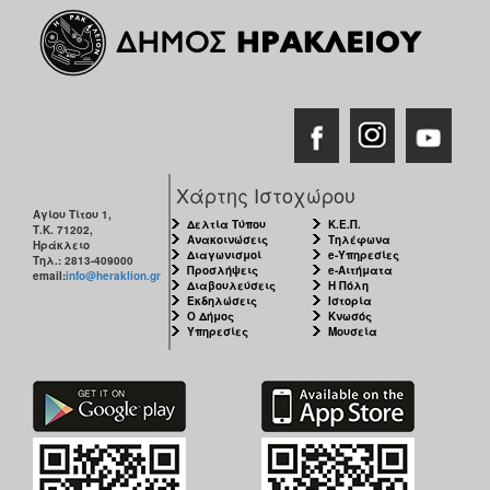
Χάρτης Ιστοχώρου
Αγίου Τίτου 1,
Δελτία Τύπου
Κ.Ε.Π.
Τ.Κ. 71202,
Ανακοινώσεις
Τηλέφωνα
Ηράκλειο
Διαγωνισμοί
e-Υπηρεσίες
Τηλ.: 2813-409000
Προσλήψεις
e-Αιτήματα
email:
info@heraklion.gr
Διαβουλεύσεις
Η Πόλη
Εκδηλώσεις
Ιστορία
Ο Δήμος
Κνωσός
Υπηρεσίες
Μουσεία