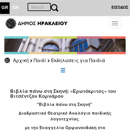
GR
EN
ΕΙΣΟΔΟΣ
ΠΑΙΔΙ
Toggle
navigati
Εκδηλώσεις
για
Παιδιά
Αρχική
Παιδί
Εκδηλώσεις για Παιδιά
ΕΠΙΚΑΙΡΟΤΗΤΑ
ΔΗΜΟΤΗΣ
Βιβλία πάνω στη Σκηνή: «Ερωτόκριτος» του
Βιτσέντζου Κορνάρου
ΕΠΙΣΚΕΠΤΗΣ
"Βιβλία πάνω στη Σκηνή"
ΗΡΑΚΛΕΙΟ
Διαδραστικό Θεατρικό Αναλόγιο παιδικής
ΓΙΑ...
λογοτεχνίας
με την Ευαγγελία Ορφανουδάκη στο