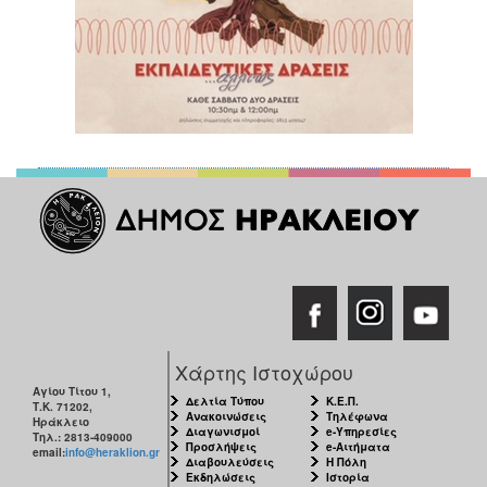
Χάρτης Ιστοχώρου
Αγίου Τίτου 1,
Δελτία Τύπου
Κ.Ε.Π.
Τ.Κ. 71202,
Ανακοινώσεις
Τηλέφωνα
Ηράκλειο
Διαγωνισμοί
e-Υπηρεσίες
Τηλ.: 2813-409000
Προσλήψεις
e-Αιτήματα
email:
info@heraklion.gr
Διαβουλεύσεις
Η Πόλη
Εκδηλώσεις
Ιστορία