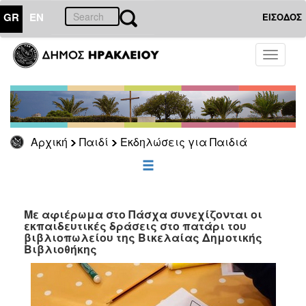
GR
EN
ΕΙΣΟΔΟΣ
ΠΑΙΔΙ
Toggle
navigati
Εκδηλώσεις
για
Παιδιά
Αρχική
Παιδί
Εκδηλώσεις για Παιδιά
ΕΠΙΚΑΙΡΟΤΗΤΑ
ΔΗΜΟΤΗΣ
Με αφιέρωμα στο Πάσχα συνεχίζονται οι
εκπαιδευτικές δράσεις στο πατάρι του
ΕΠΙΣΚΕΠΤΗΣ
βιβλιοπωλείου της Βικελαίας Δημοτικής
Βιβλιοθήκης
ΗΡΑΚΛΕΙΟ
ΓΙΑ...