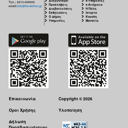
Διαγωνισμοί
e-Υπηρεσίες
Τηλ.: 2813-409000
Προσλήψεις
e-Αιτήματα
email:
info@heraklion.gr
Διαβουλεύσεις
Η Πόλη
Εκδηλώσεις
Ιστορία
Ο Δήμος
Κνωσός
Υπηρεσίες
Μουσεία
Επικοινωνία
Copyright © 2026
Όροι Χρήσης
Υλοποίηση
Δήλωση
Προσβασιμότητας