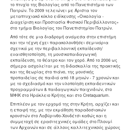
το πτυχίο της Βιολογίας από το Πανεπιστήμιο των
Πατρών. Το 2009 τελειώνει με Άριστα τον
μεταπτυχιακό κύκλο ειδίκευσης «Οικολογία -
Διαχείριση και Προστασία Φυσικού Περιβάλλοντος»
στο τμήμα Βιολογίας του Πανεπιστημίου Πατρών.
Από τότε σε μια διαδρομή ανάμεσα στην επιστήμη
και την τέχνη έχει παρακολουθήσει σεμινάρια
σχετικά με την περιβαλλοντική εκπαίδευση/
ευαισθητοποίηση, τη μουσικοπαιδαγωγική
εκπαίδευση, το θέατρο και τον χορό. Από το 2006 ως
σήμερα ασχολείται με τη διδασκαλία της πρακτικής
και της θεωρίας στο πιάνο, της μουσικής
προπαιδείας σε παιδιά από 18 μηνών - 7 χρονών και
με το σχεδιασμό και την υλοποίηση εκπαιδευτικών
προγραμμάτων & παιδαγωγικών παιχνιδιών, στο
ΜΦΙΚ στο Ηράκλειο Κρήτης και στο Cretaquarium.
Επιπλέον με τον ερχομό της στην Κρήτη, αρχίζει και
η επαφή της, με την εκμάθηση παραδοσιακών
κρουστών στο Λαβύρινθο-Χουδέτσι καθώς και η
συμμετοχή σε ερασιτεχνικές ομάδες στο Πλουμί
των Αρχανών και σε άλλους καλλιτεχνικούς χώρους