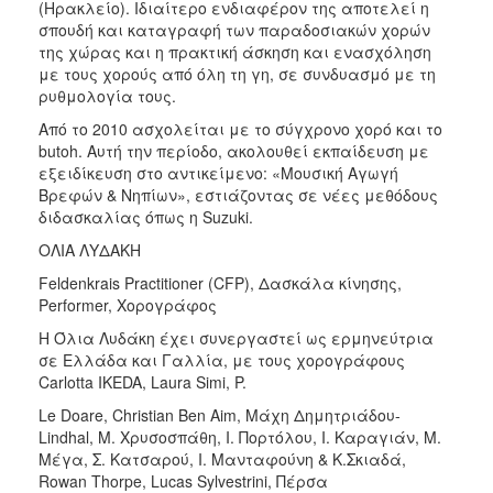
(Ηρακλείο). Ιδιαίτερο ενδιαφέρον της αποτελεί η
σπουδή και καταγραφή των παραδοσιακών χορών
της χώρας και η πρακτική άσκηση και ενασχόληση
με τους χορούς από όλη τη γη, σε συνδυασμό με τη
ρυθμολογία τους.
Από το 2010 ασχολείται με το σύγχρονο χορό και το
butoh. Αυτή την περίοδο, ακολουθεί εκπαίδευση με
εξειδίκευση στο αντικείμενο: «Μουσική Αγωγή
Βρεφών & Νηπίων», εστιάζοντας σε νέες μεθόδους
διδασκαλίας όπως η Suzuki.
ΟΛΙΑ ΛΥΔΑΚΗ
Feldenkrais Practitioner (CFP), Δασκάλα κίνησης,
Performer, Χορογράφος
Η Όλια Λυδάκη έχει συνεργαστεί ως ερμηνεύτρια
σε Ελλάδα και Γαλλία, με τους χορογράφους
Carlotta IKEDA, Laura Simi, P.
Le Doare, Christian Ben Aim, Μάχη Δημητριάδου-
Lindhal, Μ. Χρυσοσπάθη, Ι. Πορτόλου, Ι. Καραγιάν, Μ.
Μέγα, Σ. Κατσαρού, Ι. Μανταφούνη & Κ.Σκιαδά,
Rowan Thorpe, Lucas Sylvestrini, Πέρσα