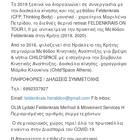
Το 2019 ξεκινά να διοργανώνει σε συνεργασία με
την δασκάλα κίνησης και της μεθόδου Feldenkrais
(CFP, Thinking Body) - μουσικό - χορεύτρια Μαριλένα
Πετρίδου, το διεθνές θερινό retreat FELDENKRAIS ON
TOUR I, II με αντικείμενο την πρακτική της Μεθόδου
Feldenkrais στην Κρήτη (2019, 2020).
Από το 2016, φιλοξενεί στο Ηράκλειο της Κρήτης
σεμινάρια Μεθόδου Κινητικής Ανάπτυξης για βρέφη
& νήπια CHILD'SPACE με εισηγήτρια την Σύμβουλο
Κινητικής Ανάπτυξης- δασκάλα κίνησης -χορογράφο
Μάρθα Κλουκίνα (Child'Space Athens).
ΠΛΗΡΟΦΟΡΙΕΣ / ΔΗΛΩΣΕΙΣ ΣΥΜΜΕΤΟΧΗΣ
Tηλ.: 6992337927
Email:
feldenkrais.heraklion@gmail.com
F/b inbox:
OLIA Lydaki Feldenkrais Merhod & Movement Services H
Περιορισμένος αριθμός συμμετεχόντων
Ο σεμιναριακός χώρος τηρεί όλα τα πρωτοκόλλα
ενάντια στην Διασπορά του COVID-19.
Η Απαραίτητη η επίδειξη του αρνητικού