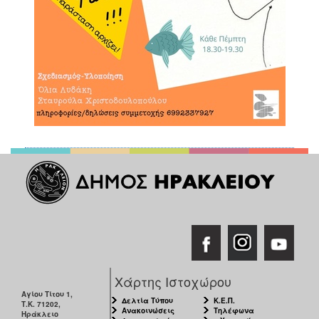
Χάρτης Ιστοχώρου
Αγίου Τίτου 1,
Δελτία Τύπου
Κ.Ε.Π.
Τ.Κ. 71202,
Ανακοινώσεις
Τηλέφωνα
Ηράκλειο