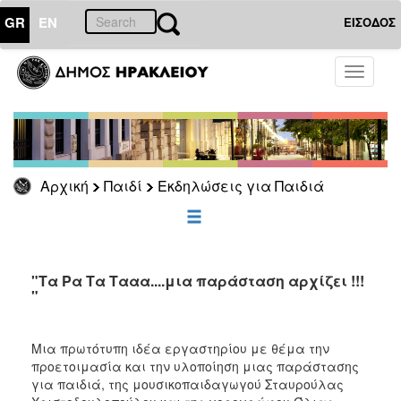
GR
EN
ΕΙΣΟΔΟΣ
ΠΑΙΔΙ
Toggle
navigati
Εκδηλώσεις
για
Παιδιά
Αρχική
Παιδί
Εκδηλώσεις για Παιδιά
ΕΠΙΚΑΙΡΟΤΗΤΑ
ΔΗΜΟΤΗΣ
"Τα Ρα Τα Τααα....μια παράσταση αρχίζει !!!
"
ΕΠΙΣΚΕΠΤΗΣ
ΗΡΑΚΛΕΙΟ
Μια πρωτότυπη ιδέα εργαστηρίου με θέμα την
ΓΙΑ...
προετοιμασία και την υλοποίηση μιας παράστασης
για παιδιά, της μουσικοπαιδαγωγού Σταυρούλας