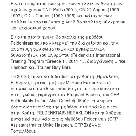
Είναι απόφοιτος των κρατικών γαλλικών Ανώτερων
σχολών χορού CND-Paris (2001), CNDC-Angers (1995-
1997), CDI - Cannes (1992-1995) και κάτοχος των
γαλλικών κρατικών πτυχίων διδασκαλίας σύγχρονου
και κλασσικού χορού.
Είναι πιστοποιημένη δασκάλα της μεθόδου
Feldenkrais που καλλιεργεί την διαχείριση και την
ανάπτυξη των σωματικών και εγκεφαλικών
δυνατοτήτων του ανθρώπου (Feldenkrais International
Training Program “Greece 1”, 2011-15, διοργάνωση Ulrike
Hasbach και Trainer Ruty Bar).
Το 2013 ξεκινά να διδάσκει στην Κρήτη (Ηράκλειο,
Ρέθυμνο, Ιεράπετρα) την Μέθοδο Feldenkrais σε
ατομικό και ομαδικό επίπεδο για το ευρύ κοινό και
για εγκύους (πρόγραμμα Pregnant Pauses, του CFP,
Feldenkrais Trainer Alan Questel). Ιδρύει την πρώτη
έδρα διδασκαλίας της μεθόδου στο Ηράκλειο και
στην Κρήτη, FELDENKRAIS HERAKLION και φιλοξενεί
εντατικά σεμινάρια της Μεθόδου Feldenkrais (CFP
Assistant trainer Ulrike Hasbach, CFP Στέλλα
Τοπαλίδου).