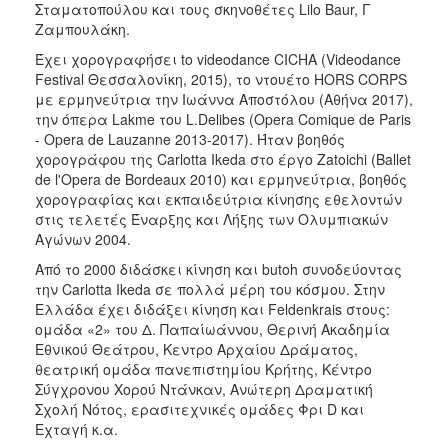
Σταματοπούλου και τους σκηνοθέτες Lilo Baur, Γ
Ζαμπουλάκη.
Έχει χορογραφήσει to videodance CICHA (Videodance
Festival Θεσσαλονίκη, 2015), το ντουέτο HORS CORPS
με ερμηνεύτρια την Ιωάννα Αποστόλου (Αθήνα 2017),
την όπερα Lakme του L.Delibes (Opera Comique de Paris
- Opera de Lauzanne 2013-2017). Ήταν βοηθός
χορογράφου της Carlotta Ikeda στο έργο Zatoichi (Ballet
de l'Opera de Bordeaux 2010) και ερμηνεύτρια, βοηθός
χορογραφίας και εκπαιδεύτρια κίνησης εθελοντών
στις τελετές Έναρξης και Λήξης των Ολυμπιακών
Αγώνων 2004.
Από το 2000 διδάσκει κίνηση και butoh συνοδεύοντας
την Carlotta Ikeda σε πολλά μέρη του κόσμου. Στην
Ελλάδα έχει διδάξει κίνηση και Feldenkrais στους:
ομάδα «2» του Δ. Παπαίωάννου, Θερινή Ακαδημία
Εθνικού Θεάτρου, Κεντρο Αρχαίου Δράματος,
θεατρική ομάδα πανεπιστημίου Κρήτης, Κέντρο
Σύγχρονου Χορού Ντάνκαν, Ανώτερη Δραματική
Σχολή Νότος, ερασιτεχνικές ομάδες Φρι D και
Εχταγή κ.α.