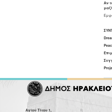
Αν τ
μαζί
Εμφά
ΣΥΝ
Drea
Pea
Επι
Συγ
Proj
Αγίου Τίτου 1,