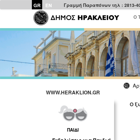
GR
EN
Γραμμή Παραπόνων τηλ : 2813-4
Ο 
Αρ
WWW.HERAKLION.GR
Ο ξ
ΠΑΙΔΙ