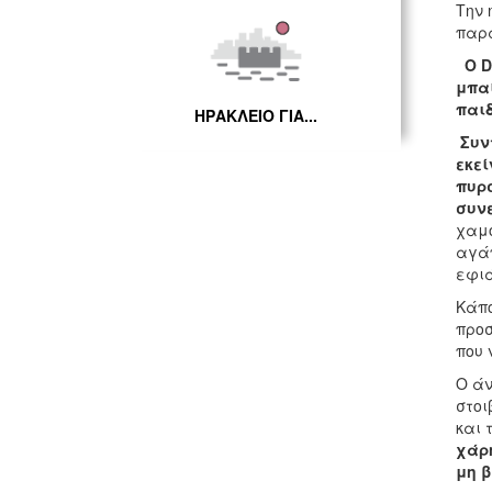
Την 
παρα
Ο D
μπα
παιδ
ΗΡΑΚΛΕΙΟ ΓΙΑ...
Συντ
εκεί
πυρσ
συνε
χαμό
αγάπ
εφιά
Κάπο
προσ
που 
Ο άν
στοι
και 
χάρη
μη β