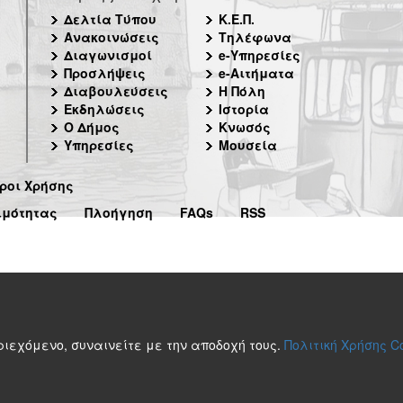
Δελτία Τύπου
Κ.Ε.Π.
Ανακοινώσεις
Τηλέφωνα
Διαγωνισμοί
e-Υπηρεσίες
Προσλήψεις
e-Αιτήματα
Διαβουλεύσεις
Η Πόλη
Εκδηλώσεις
Ιστορία
Ο Δήμος
Κνωσός
Υπηρεσίες
Μουσεία
ροι Χρήσης
ιμότητας
Πλοήγηση
FAQs
RSS
περιεχόμενο, συναινείτε με την αποδοχή τους.
Πολιτική Χρήσης C