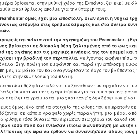
ημέρα βρίσκεται στην μυθική χώρα της Ενπάνια, ζει εκεί με 
μύθια και θρύλους ακούμε για την ύπαρξη τους.
reamhunter όμως έχει μια αποστολή: όταν έρθει η νύχτα έρ
ίνοντας αθόρυβα στις κρεβατοκάμαρες και στα όνειρα κυν
ιών.
ροφεύεται πάντα από την αγαπημένη του Peacemaker - (Ειρη
νος βρίσκεται σε δύσκολη θέση ζαλισμένος από το φως και
ό της αγάπης και τις μαγικές κινήσεις της τον ηρεμεί και 
χίσει την βραδινή του περιπολία.
Φεύγοντας αφήνει πίσω τ
γελα. Στην πρώτη του εμφάνιση και παρά την απόκοσμη εμφάνι
η μες τα μάτια του και αναγνώρισαν το έργο του βλέποντας τ
λτες στην κυψελοειδή του πλάτη.
ια παιδιά θέλησαν πολύ να τον ξαναδούν που άρχισαν να το
καλέσουν και να τον ευχαριστήσουν για τα όμορφα όνειρα πο
να στείλει τα γράμματα, μιας και κανείς δεν ξέρει που είναι 
εμος όμως, ένα από τα στοιχεία της φύσης που επικρατούν σ
βάζονται σε κάποιο γραφείο χωρίς παραλήπτη, μια μέρα, απ
τα φύσηξε τόσο δυνατά που έφτασαν στα χέρια του καλού του
καν τόσο πολύ και ένιωσαν τέτοια ικανοποίηση με αυτήν 
λέποντας την ώρα να έρθουν να συναντήσουν όλους τους 