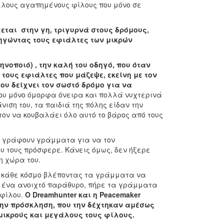
άλλους αγαπημένους φίλους που μόνο σε
χεται στην γη, τριγυρνά στους δρόμους,
ηγώντας τους εφιάλτες των μικρών
νοποιό) , την καλή του οδηγό, που όταν
 τους εφιάλτες που μάζεψε, εκείνη με τον
του δείχνει τον σωστό δρόμο για να
ου μόνο όμορφα όνειρα και πολλά νυχτερινά
ση του, τα παιδιά της πόλης είδαν την
ον να κουβαλάει όλο αυτό το βάρος από τους
υ γράφουν γράμματα για να τον
υ τους πρόσφερε. Κάνεις όμως, δεν ήξερε
η χώρα του.
ε κάθε κόσμο βλέποντας τα γράμματα να
ό ένα ανοιχτό παράθυρο, πήρε τα γράμματα
 φίλου.
Ο Dreamhunter και η Peacemaker
την πρόσκληση, που την δέχτηκαν αμέσως
μικρούς και μεγάλους τους φίλους.