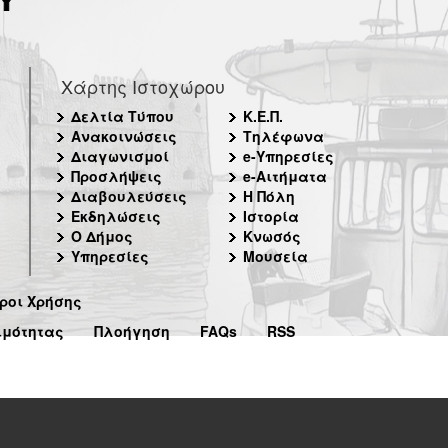
Χάρτης Ιστοχώρου
Δελτία Τύπου
Κ.Ε.Π.
Ανακοινώσεις
Τηλέφωνα
Διαγωνισμοί
e-Υπηρεσίες
Προσλήψεις
e-Αιτήματα
Διαβουλεύσεις
Η Πόλη
Εκδηλώσεις
Ιστορία
Ο Δήμος
Κνωσός
Υπηρεσίες
Μουσεία
ροι Χρήσης
ιμότητας
Πλοήγηση
FAQs
RSS