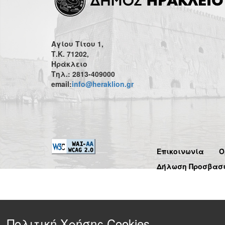
Αγίου Τίτου 1,
Τ.Κ. 71202,
Ηράκλειο
Τηλ.: 2813-409000
email:
info@heraklion.gr
Επικοινωνία
Ό
Δήλωση Προσβασ
Πολιτική Χρήσης Cookies