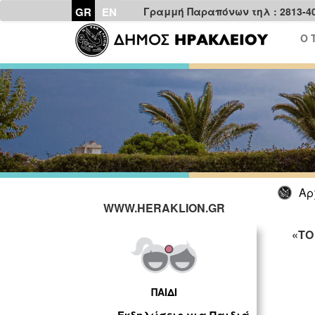
GR
EN
Γραμμή Παραπόνων τηλ : 2813-4
Ο 
Αρ
WWW.HERAKLION.GR
«ΤΟ
ΠΑΙΔΙ