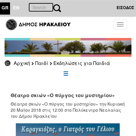
GR
EN
ΕΙΣΟΔΟΣ
ΠΑΙΔΙ
Toggle
navigati
Εκδηλώσεις
για
Παιδιά
Αρχική
Παιδί
Εκδηλώσεις για Παιδιά
ΕΠΙΚΑΙΡΟΤΗΤΑ
ΔΗΜΟΤΗΣ
Θέατρο σκιών «Ο πύργος του μυστηρίου»
ΕΠΙΣΚΕΠΤΗΣ
Θέατρο σκιών «Ο πύργος του μυστηρίου» την Κυριακή
20 Μαϊου 2018 στις 12:00 στο Πολύκεντρο Νεολαίας
του Δήμου Ηρακλείου
ΗΡΑΚΛΕΙΟ
ΓΙΑ...