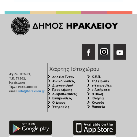
Χάρτης Ιστοχώρου
Αγίου Τίτου 1,
Δελτία Τύπου
Κ.Ε.Π.
Τ.Κ. 71202,
Ανακοινώσεις
Τηλέφωνα
Ηράκλειο
Διαγωνισμοί
e-Υπηρεσίες
Τηλ.: 2813-409000
Προσλήψεις
e-Αιτήματα
email:
info@heraklion.gr
Διαβουλεύσεις
Η Πόλη
Εκδηλώσεις
Ιστορία
Ο Δήμος
Κνωσός
Υπηρεσίες
Μουσεία