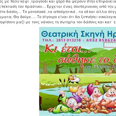
ς με πολύ κέφι ,τραγούδι και χορό θα φέρουν στην επιφάνεια
επέκταση του πράσινου… Έρχεται ένας σουπερνανος από την 
στο δάσος… Το μοτοσακό ,τα αποσμητικά , τα cd και άλλα σύ
ματα; Θα δούμε…. Το σίγουρο είναι ότι θα ξυπνήσει οικολογι
ηφίσουν μαζί με τους νάνους τη σωτηρία του δάσους και κατ΄ 