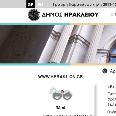
GR
EN
Γραμμή Παραπόνων τηλ : 2813-4
Ο 
Αρ
WWW.HERAKLION.GR
«Κι
Ένας
σχολ
Τελε
ΠΑΙΔΙ
Πρόκ