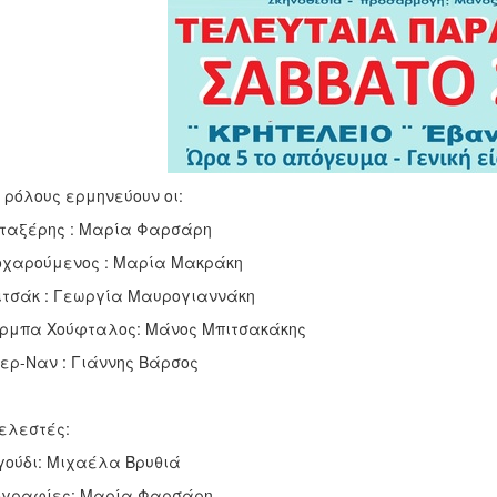
 ρόλους ερμηνεύουν οι:
ταξέρης : Μαρία Φαρσάρη
οχαρούμενος : Μαρία Μακράκη
ιτσάκ : Γεωργία Μαυρογιαννάκη
ρμπα Χούφταλος: Μάνος Μπιτσακάκης
ερ-Ναν : Γιάννης Βάρσος
ελεστές:
ούδι: Μιχαέλα Βρυθιά
ογραφίες: Μαρία Φαρσάρη