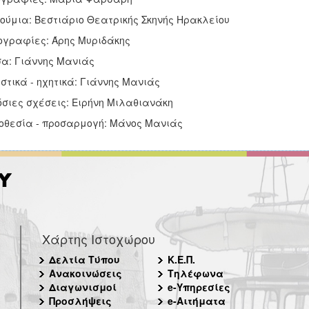
ούμια: Βεστιάριο Θεατρικής Σκηνής Ηρακλείου
γραφίες: Άρης Μυριδάκης
α: Γιάννης Μανιάς
στικά - ηχητικά: Γιάννης Μανιάς
σιες σχέσεις: Ειρήνη Μιλαθιανάκη
οθεσία - προσαρμογή: Μάνος Μανιάς
Χάρτης Ιστοχώρου
Δελτία Τύπου
Κ.Ε.Π.
Ανακοινώσεις
Τηλέφωνα
Διαγωνισμοί
e-Υπηρεσίες
Προσλήψεις
e-Αιτήματα