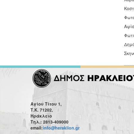
Κοστ
Φωτο
Αφίσ
Φωτι
Δημό
Σκην
Αγίου Τίτου 1,
Τ.Κ. 71202,
Ηράκλειο
Τηλ.: 2813-409000
email:
info@heraklion.gr