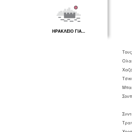
ΗΡΑΚΛΕΙΟ ΓΙΑ...
Τους
Ολα
Χαζ
Τσικ
Μπα
Σουπ
Συντ
Τραγ
Χορ