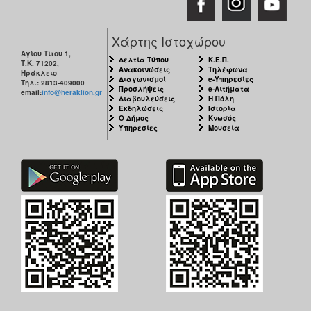
Χάρτης Ιστοχώρου
Αγίου Τίτου 1,
Δελτία Τύπου
Κ.Ε.Π.
Τ.Κ. 71202,
Ανακοινώσεις
Τηλέφωνα
Ηράκλειο
Διαγωνισμοί
e-Υπηρεσίες
Τηλ.: 2813-409000
Προσλήψεις
e-Αιτήματα
email:
info@heraklion.gr
Διαβουλεύσεις
Η Πόλη
Εκδηλώσεις
Ιστορία
Ο Δήμος
Κνωσός
Υπηρεσίες
Μουσεία