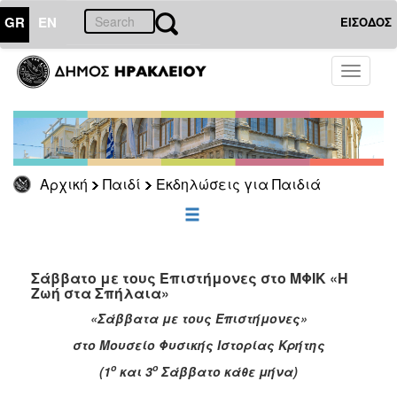
GR
EN
ΕΙΣΟΔΟΣ
ΠΑΙΔΙ
Toggle
navigati
Εκδηλώσεις
για
Παιδιά
Αρχική
Παιδί
Εκδηλώσεις για Παιδιά
ΕΠΙΚΑΙΡΟΤΗΤΑ
ΔΗΜΟΤΗΣ
Σάββατο με τους Επιστήμονες στο ΜΦΙΚ «Η
Ζωή στα Σπήλαια»
ΕΠΙΣΚΕΠΤΗΣ
«Σάββατα με τους Επιστήμονες»
ΗΡΑΚΛΕΙΟ
στο Μουσείο Φυσικής Ιστορίας Κρήτης
ΓΙΑ...
ο
ο
(1
και 3
Σάββατο κάθε μήνα)