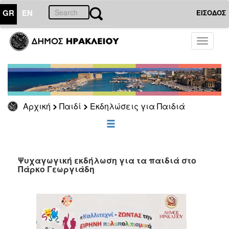
GR
EN
ΕΙΣΟΔΟΣ
ΠΑΙΔΙ
Toggle
navigati
Εκδηλώσεις
για
Παιδιά
Αρχική
Παιδί
Εκδηλώσεις για Παιδιά
ΕΠΙΚΑΙΡΟΤΗΤΑ
ΔΗΜΟΤΗΣ
Ψυχαγωγική εκδήλωση για τα παιδιά στο
Πάρκο Γεωργιάδη
ΕΠΙΣΚΕΠΤΗΣ
ΗΡΑΚΛΕΙΟ
ΓΙΑ...