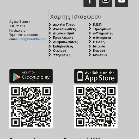
Χάρτης Ιστοχώρου
Αγίου Τίτου 1,
Δελτία Τύπου
Κ.Ε.Π.
Τ.Κ. 71202,
Ανακοινώσεις
Τηλέφωνα
Ηράκλειο
Διαγωνισμοί
e-Υπηρεσίες
Τηλ.: 2813-409000
Προσλήψεις
e-Αιτήματα
email:
info@heraklion.gr
Διαβουλεύσεις
Η Πόλη
Εκδηλώσεις
Ιστορία
Ο Δήμος
Κνωσός
Υπηρεσίες
Μουσεία